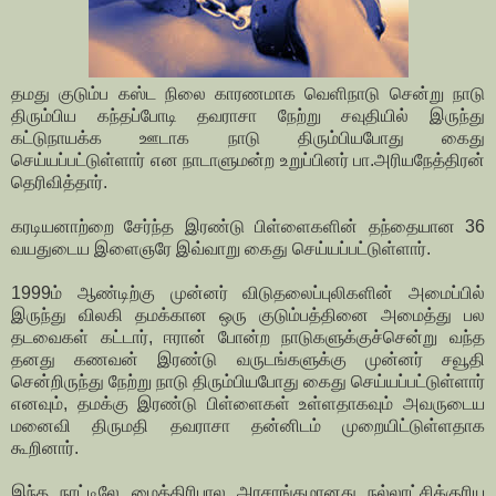
தமது குடும்ப கஸ்ட நிலை காரணமாக வெளிநாடு சென்று நாடு
திரும்பிய கந்தப்போடி தவராசா நேற்று சவுதியில் இருந்து
கட்டுநாயக்க ஊடாக நாடு திரும்பியபோது கைது
செய்யப்பட்டுள்ளார் என நாடாளுமன்ற உறுப்பினர் பா.அரியநேத்திரன்
தெரிவித்தார்.
கரடியனாற்றை சேர்ந்த இரண்டு பிள்ளைகளின் தந்தையான 36
வயதுடைய இளைஞரே இவ்வாறு கைது செய்யப்பட்டுள்ளார்.
1999ம் ஆண்டிற்கு முன்னர் விடுதலைப்புலிகளின் அமைப்பில்
இருந்து விலகி தமக்கான ஒரு குடும்பத்தினை அமைத்து பல
தடவைகள் கட்டார், ஈரான் போன்ற நாடுகளுக்குச்சென்று வந்த
தனது கணவன் இரண்டு வருடங்களுக்கு முன்னர் சவூதி
சென்றிருந்து நேற்று நாடு திரும்பியபோது கைது செய்யப்பட்டுள்ளார்
எனவும், தமக்கு இரண்டு பிள்ளைகள் உள்ளதாகவும் அவருடைய
மனைவி திருமதி தவராசா தன்னிடம் முறையிட்டுள்ளதாக
கூறினார்.
இந்த நாட்டிலே மைத்திரிபால அரசாங்கமானது நல்லாட்சிக்குரிய