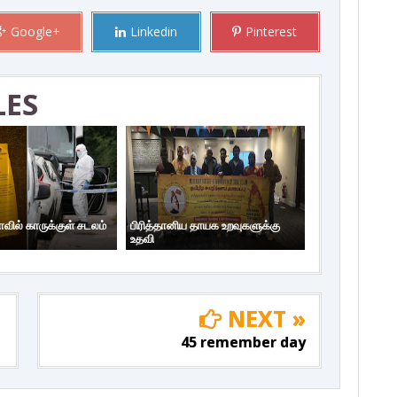
Google+
Linkedin
Pinterest
LES
ாவில் காருக்குள் சடலம்
பிரித்தானிய தாயக உறவுகளுக்கு
உதவி
NEXT »
45 remember day