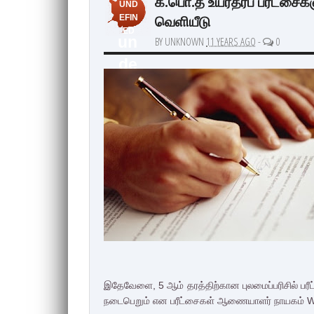
க.பொ.த உயர்தரப் பரீட்சை
UND
வெளியீடு
EFIN
ED
un
BY UNKNOWN
11 YEARS AGO
-
0
de
fin
ed
இதேவேளை, 5 ஆம் தரத்திற்கான புலமைப்பரிசில் பரீ
நடைபெறும் என பரீட்சைகள் ஆணையாளர் நாயகம் W.M.N.