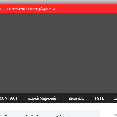
ைவு
»
பிரித்தானியாவில் காருக்குள் சடலம் -தமிழருடையதா ?
»
தியாகதீபம் அன்னை
CONTACT
நம்மவர் நிகழ்வுகள்
விவசாயம்
TGTE
ம