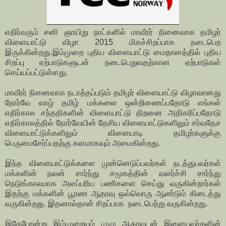
எதிர்வரும் சனி ஞாயிறு நாட்களில் மாவீரர் நினைவாக தமிழர்
விளையாட்டு விழா 2015 மிகச்சிறப்பாக நடைபெற
இருக்கின்றது.இம்முறை புதிய விளையாட்டு மைதானத்தில் புதிய
சிறப்பு ஏற்பாடுகளுடன் நடைபெறுவதற்கான ஏற்பாடுகள்
செய்யப்பட்டுள்ளது.
மாவீரர் நினைவாக நடாத்தப்படும் தமிழர் விளையாட்டு விழாவானது
நோர்வே வாழ் தமிழ் மக்களை ஒன்றிணைப்பதோடு எங்கள்
எதிர்கால சந்ததிகளின் விளையாட்டு திறனை அதிகரிப்பதோடு
எதிர்காலத்தில் நோர்வேயின் தேசிய விளையாட்டுகளிலும் சர்வதேச
விளையாட்டுக்களிலும் விளையாடி தமிழர்களுக்கு
பெருமைசேர்ப்பதற்கு களமாகவும் அமைகின்றது.
இந்த விளையாட்டுக்களை முன்னெடுப்பவர்கள் நடத்துபவர்கள்
மக்களின் நலன் சார்ந்து சமூகத்தின் வளர்ச்சி சார்ந்து
நெடுங்காலமாக அளப்பரிய பணிகளை செய்து வருகின்றார்கள்
இதற்கு மக்களின் பூரண ஆதரவு ஒவ்வொரு ஆண்டும் கிடைத்து
வருகின்றது. இதனால்தான் சிறப்பாக நடைபெற்று வருகின்றது.
இதேபோன்று இம்முறையும் முழு ஆதரவுடன் இளையவர்களின்