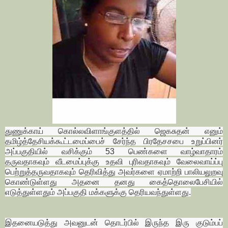
துணுக்காய் கொல்லவிளாங்குளத்தில் ஜெகசுதன் எனும்
தமிழ்த்தேசியக்கூட்டமைப்பைச் சேர்ந்த பிரதேசசபை உறுப்பினர்
அப்பகுதியில் வசிக்கும் 53 பெண்களை வாழ்வாதாரம்
தருவதாகவும் வீடமைப்புக்கு உதவி புரிவதாகவும் வேலைவாய்ப்பு
பெற்றுத்தருவதாகவும் தெரிவித்து அவர்களை ஏமாற்றி பாலியலுறவு
கொண்டுள்ளது அதனை தனது கைத்தொலைபேசியில்
எடுத்துள்ளதும் அப்பகுதி மக்களுக்கு தெரியவந்துள்ளது.
இதனையடுத்து அவனுடன் தொடர்பில் இருந்த இரு குடும்பப்