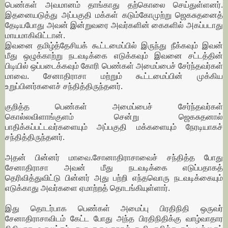
பெண்கள் அவமானம் தாங்காது தற்கொலை செய்துள்ளனர்.
இதனையடுத்து அப்பகுதி மக்கள் கடும்கோமுற்று ஜெகசுதனைத்
தேடியபோது அவன் இன்றுவரை அவர்களின் கைகளில் அகப்படாது
மாயமாகிவிட்டான்.
இவனை தமிழ்த்தேசியக் கூட்டமைப்பில் இருந்து நீக்கவும் இவன்
மீது ஒழுக்காற்று நடவடிக்கை எடுக்கவும் இவனை சட்டத்தின்
பிடியில் ஒப்படைக்கவும் கோரி பெண்கள் அமைப்பைச் சேர்ந்தவர்கள்
மாவை. சேனாதிராசா மற்றும் கூட்டமைப்பின் முக்கிய
உறுப்பினர்களைச் சந்தித்திருந்தனர்.
குறித்த பெண்கள் அமைப்பைச் சேர்ந்தவர்கள்
கொல்லவிளாங்குளம் சென்று ஜெகசுதனால்
பாதிக்கப்பட்டவர்களையும் அப்பகுதி மக்களையும் நேரடியாகச்
சந்தித்திருந்தனர்.
அதன் பின்னர் மாவை.சோனாதிராசாவைச் சந்தித்த போது
சேனாதிராசா அவன் மீது நடவடிக்கை எடுப்பதாகத்
தெரிவித்துவிட்டு பின்னர் அது பற்றி எந்தவொரு நடவடிக்கையும்
எடுக்காது அவர்களை ஏமாற்றத் தொடங்கியுள்ளார்.
இது தொடர்பாக பெண்கள் அமைப்பு பிரதிநிதி ஒருவர்
சேனாதிராசாவிடம் கேட்ட போது அந்த பிரதிநிதிக்கு வாழ்வாதார