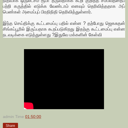
நிதியாக ஒருலட்சம் ரூபா தருவதாகக் கூறி குறித்த சம்பவத்தைப்
பற்றி கருத்தில் எடுக்க வேண்டாம் எனவும் தெரிவித்ததாக அப்
பெண்கள் அமைப்புப் பிரதிநிதி தெரிவித்துள்ளார்.
இந்த செய்திக்கு கூட்டமைப்பு பதில் என்ன ? தற்போது ஜெகசுதன்
சிங்கப்பூரில் இருப்பதாக கூறப்படுகிறது இதற்கு கூட்டமைப்பு என்ன
நடவடிக்கை எடுத்துள்ளது ?இதுவே மக்களின் கேள்வி
admin
Time
01:50:00
Share