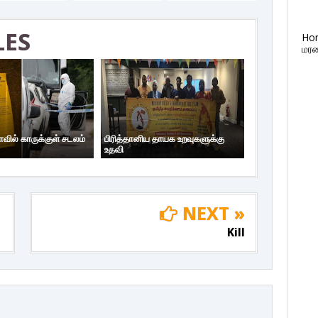
LES
Ho
மரண
ாவில் காருக்குள் சடலம்
பிரித்தானிய தாயக உறவுகளுக்கு
உதவி
NEXT »
Kill