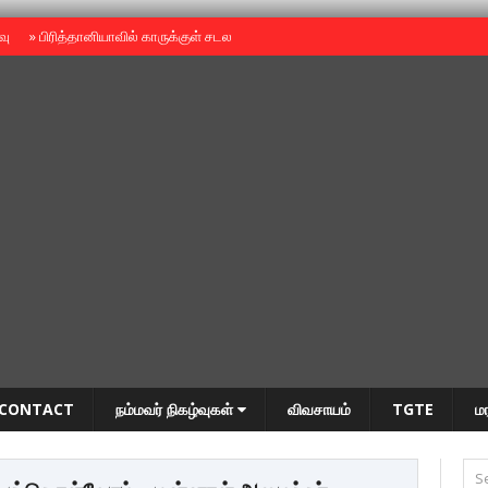
ைவு
»
பிரித்தானியாவில் காருக்குள் சடலம் -தமிழருடையதா ?
»
தியாகதீபம் அன்னை
CONTACT
நம்மவர் நிகழ்வுகள்
விவசாயம்
TGTE
ம