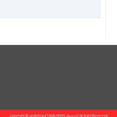
Copyright ©
undefined
TAMILNEWS விவசாயி
All Right Reserved