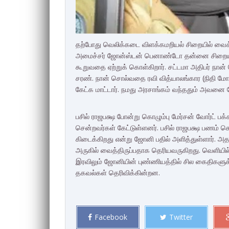
தற்போது வெலிக்கடை விளக்கமறியல் சிறையில் வைக்கப
அமைச்சர் ஜோன்ஸ்டன் பெனாண்டோ தன்னை சிறையில் 
கூறுவதை ஏற்றுக் கொள்கிறார். சட்டமா அதிபர் நான
சரண். நான் சொல்வதை ரவி வித்யாலங்கார (நிதி மோசடி
கேட்க மாட்டார். நமது அரசாங்கம் வந்ததும் அவனை க
பசில் ராஜபக்ஷ போன்று கொழும்பு மேர்சன் வோர்ட் ப
சென்றவர்கள் கேட்டுள்ளனர். பசில் ராஜபக்ஷ பணம் 
கிடைக்கிறது என்று ஜோனி பதில் அளித்துள்ளார்
அருகில் வைத்திருப்பதாக தெரியவருகிறது. வெளியி
இரவிலும் ஜோனியின் புண்ணியத்தில் சில கைதிகளுக்க
தகவல்கள் தெரிவிக்கின்றன.
Facebook
Twitter