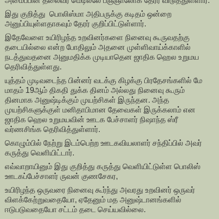
அமைப்பின் தலைவர் மெடில்லே பஞ்ஞாலோக தேரர் விடுத்துள்ளார்.
இது குறித்து பொலிஸ்மா அதிபருக்கு கடிதம் ஒன்றை
அனுப்பியுள்ளதாகவும் தேரர் குறிப்பிட்டுள்ளார்.
இதேவேளை உயிரிழந்த உறவினர்களை நினைவு கூருவதற்கு
தடையில்லை என்ற போதிலும் அதனை முள்ளிவாய்க்காளில்
நடத்துவதனை அனுமதிக்க முடியாதென ஜாதிக ஹெல உறுமய
தெரிவித்துள்ளது.
யுத்தம் முடிவடைந்த பின்னர் வடக்கு கிழக்கு பிரதேசங்களில் மே
மாதம் 19ஆம் திகதி துக்க தினம் அல்லது நினைவு கூரும்
தினமாக அனுஷ்டிக்கும் முயற்சிகள் இருந்தன. அந்த
முயற்சிகளுக்குள் மனிதாபிமான தேவைகள் இருக்கலாம் என
ஜாதிக ஹெல உறுமயவின் ஊடக பேச்சாளர் நிஷாந்த ஸ்ரீ
வர்ணசிங்க தெரிவித்துள்ளார்.
கொழும்பில் நேற்று இடம்பெற்ற ஊடகவியலாளர் சந்திப்பில் அவர்
கருத்து வெளியிட்டார்.
எவ்வாறாயினும் இது குறித்து கருத்து வெளியிட்டுள்ள பொலிஸ்
ஊடகப்பேச்சாளர் ருவன் குணசேகர,
உயிரிழந்த ஒருவரை நினைவு கூர்ந்து அவரது உறவினர் ஒருவர்
விளக்கேற்றுவதையோ, ஏதேனும் மத அனுஷ்டானங்களில்
ஈடுபடுவதையோ சட்டம் தடை செய்யவில்லை.