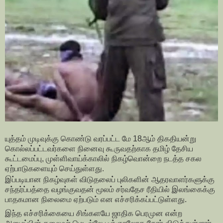
யுத்தம் முடிவுக்கு கொண்டு வரப்பட்ட மே 18ஆம் திகதியன்று
கொல்லப்பட்டவர்களை நினைவு கூருவதற்காக தமிழ் தேசிய
கூட்டமைப்பு, முள்ளிவாய்க்காலில் நிகழ்வொன்றை நடத்த சகல
ஏற்பாடுகளையும் செய்துள்ளது.
இப்படியான நிகழ்வுகள் விடுதலைப் புலிகளின் ஆதரவாளர்களுக்கு
சந்தர்ப்பத்தை வழங்குவதன் மூலம் சர்வதேச ரீதியில் இலங்கைக்கு
பாதகமான நிலைமை ஏற்படும் என எச்சரிக்கப்பட்டுள்ளது.
இந்த எச்சரிக்கையை சிங்களயே ஜாதிக பெரமுன என்ற