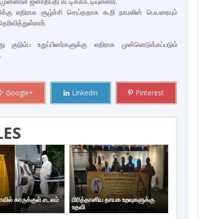
 முன்னாள் ஜனாதிபதி சுட்டிக்காட்டியுள்ளார்.
ு எதிராக சூழ்ச்சி செய்ததாக கூறி நாமலின் பெயரையும்
ரிவித்துள்ளார்.
ுடும்ப உறுப்பினர்களுக்கு எதிராக முன்னெடுக்கப்படும்
.
Google+
Linkedin
Pinterest
LES
ாவில் காருக்குள் சடலம்
பிரித்தானிய தாயக உறவுகளுக்கு
உதவி