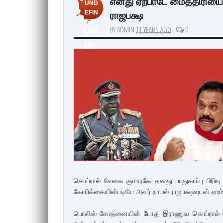
எனது ஏற்பாடே மைத்திரிய
UND
ராஜபக்ஷ
EFIN
ED
un
BY ADMIN
11 YEARS AGO
-
0
de
fin
ed
கொப்ரால் சேனக குமாரகே தனது பாதுகாப்பு பிரிவு
கோரிக்கையின்படியே அவர் நாமல் ராஜபக்ஷவுடன் ஹம்பா
பொலிஸ் சோதனையின் போது இராணுவ கொப்ரால் பொல