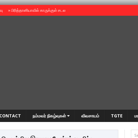
ைவு
»
பிரித்தானியாவில் காருக்குள் சடலம் -தமிழருடையதா ?
»
தியாகதீபம் அன்னை
CONTACT
நம்மவர் நிகழ்வுகள்
விவசாயம்
TGTE
ம