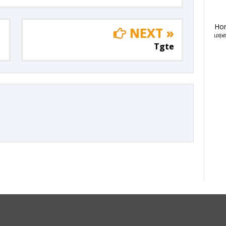
Ho
NEXT »
மரண
Tgte