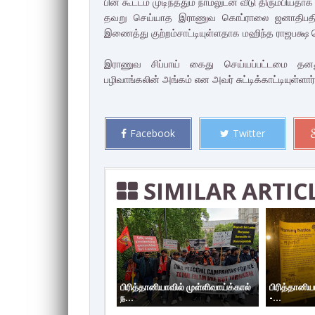
பின் கூட்டம் முடிந்ததும் நாமலுடன் வீடு திரும்பியதாக
தவறு செய்யாத இராணுவ கொப்ராலை ஜனாதிபதிக்க
இணைத்து குற்றம்சாட்டியுள்ளதாக மஹிந்த ராஜபக்ஷ தெ
இராணுவ சிப்பாய் கைது செய்யப்பட்டமை தனது க
பழிவாங்கலின் அங்கம் என அவர் சுட்டிக்காட்டியுள்ளார்
Facebook
Twitter
SIMILAR ARTIC
பிரித்தானியாவில் முள்ளிவாய்க்கால்
பிரித்தானிய
ந...
-...