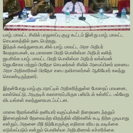
யாழ். மாவட்ட சிவில் பாதுகாப்பு குழு கூட்டம் இன்று யாழ். மாவட்ட
செயலகத்தில் நடைபெற்றது.
இந்தக் கலந்துரையாடலில் யாழ். மாவட்ட அரச அதிபர்
வேதநாயகன், வடமாகாண பிரதி பொலிஸ்மா அதிபர் லலித்
ஜயசிங்க யாழ். மாவட்ட பிரதி பொலிஸ்மா அதிபர் லக்ஸ்மன்
ஜெயசேகர மற்றும் பிரதேச செயலர்கள் சிவில் அமைப்பினர் ஏனைய
அரச அதிகாரிகள் பிரதேச சபை தவிசாளர்கள் ஆகியோர் கலந்து
கொண்டிருந்தனர்.
இதன்போது யாழ்.குடாநாட்டில் அதிகரித்துள்ள போதைப் பாவனை,
வாள்வெட்டு, அடிதடிக் கலாசாரம்,மிருக பலியிடல் உள்ளிட்ட பல்வேறு
விடயங்கள் கலந்துரையாடப்பட்டன.
மாலை நேரங்களில் தனியார் வகுப்புக்கள் நிறைவடைந்ததும்
இளைஞர்கள் தேவையற்ற விதத்தில் வீதிகளில் கூடி நிற்க முடியாது
என்றும், அதனை மீறி நிற்போருக்கு எதிராக உரிய நடவடிக்கை
எடுக்கப்படும் என்றும் பொலிஸ்மா அதிபரினால் எச்சரிக்கை