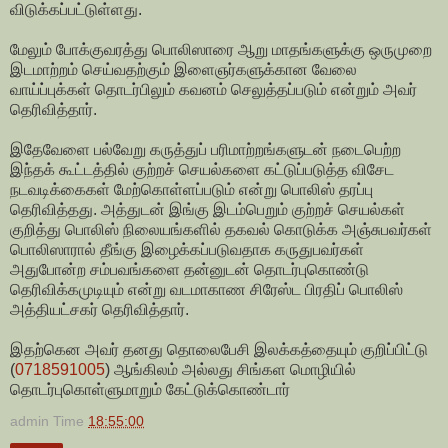
விடுக்கப்பட்டுள்ளது.
மேலும் போக்குவரத்து பொலிஸாரை ஆறு மாதங்களுக்கு ஒருமுறை
இடமாற்றம் செய்வதற்கும் இளைஞர்களுக்கான வேலை
வாய்ப்புக்கள் தொடர்பிலும் கவனம் செலுத்தப்படும் என்றும் அவர்
தெரிவித்தார்.
இதேவேளை பல்வேறு கருத்துப் பரிமாற்றங்களுடன் நடைபெற்ற
இந்தக் கூட்டத்தில் குற்றச் செயல்களை கட்டுப்படுத்த விசேட
நடவடிக்கைகள் மேற்கொள்ளப்படும் என்று பொலிஸ் தரப்பு
தெரிவித்தது. அத்துடன் இங்கு இடம்பெறும் குற்றச் செயல்கள்
குறித்து பொலிஸ் நிலையங்களில் தகவல் கொடுக்க அஞ்சுபவர்கள்
பொலிஸாரால் தீங்கு இழைக்கப்படுவதாக கருதுபவர்கள்
அதுபோன்ற சம்பவங்களை தன்னுடன் தொடர்புகொண்டு
தெரிவிக்கமுடியும் என்று வடமாகாண சிரேஸ்ட பிரதிப் பொலிஸ்
அத்தியட்சகர் தெரிவித்தார்.
இதற்கென அவர் தனது தொலைபேசி இலக்கத்தையும் குறிப்பிட்டு
(
0718591005
) ஆங்கிலம் அல்லது சிங்கள மொழியில்
தொடர்புகொள்ளுமாறும் கேட்டுக்கொண்டார்
admin
Time
18:55:00