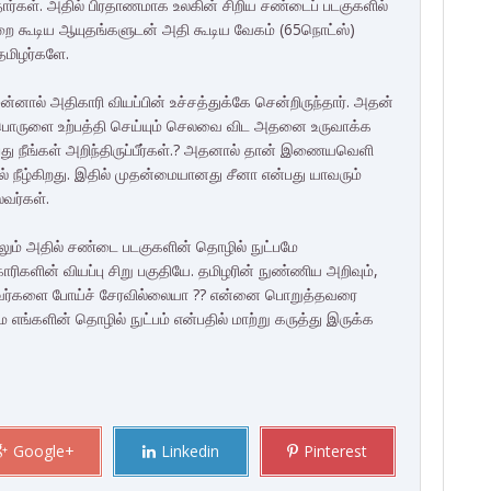
ார்கள். அதில் பிரதாணமாக உலகின் சிறிய சண்டைப் படகுகளில்
றை கூடிய ஆயுதங்களுடன் அதி கூடிய வேகம் (65நொட்ஸ்)
தமிழர்களே.
ல் அதிகாரி வியப்பின் உச்சத்துக்கே சென்றிருந்தார். அதன்
ு பொருளை உற்பத்தி செய்யும் செலவை விட அதனை உருவாக்க
பது நீங்கள் அறிந்திருப்பீர்கள்.? அதனால் தான் இணையவெளி
ல் நீழ்கிறது. இதில் முதன்மையானது சீனா என்பது யாவரும்
லவர்கள்.
தாலும் அதில் சண்டை படகுகளின் தொழில் நுட்பமே
ரிகளின் வியப்பு சிறு பகுதியே. தமிழரின் நுண்ணிய அறிவும்,
 அவர்களை போய்ச் சேரவில்லையா ?? என்னை பொறுத்தவரை
ங்களின் தொழில் நுட்பம் என்பதில் மாற்று கருத்து இருக்க
Google+
Linkedin
Pinterest