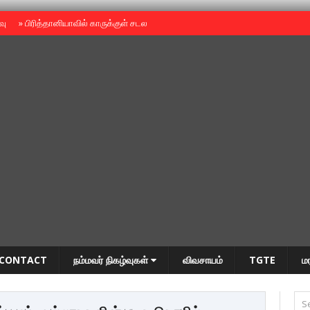
ைவு
»
பிரித்தானியாவில் காருக்குள் சடலம் -தமிழருடையதா ?
»
தியாகதீபம் அன்னை
CONTACT
நம்மவர் நிகழ்வுகள்
விவசாயம்
TGTE
ம