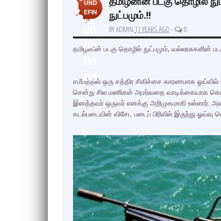
தமிழனின் படகு தொழில் நுட
UND
நுட்பமும்.!!
EFIN
ED
un
BY ADMIN
11 YEARS AGO
-
0
de
தமிழனின் படகு தொழில் நுட்பமும், வல்லரசுகளின் படக
fin
ed
சமீபத்தில் ஒரு சத்திர சிகிச்சை காரணமாக ஓய்வில் உ
சென்று சில மணிகள் அமர்வதை வாடிக்கையாக கொண்ட
இனத்தவர் ஒருவர் எனக்கு அறிமுகமாகி உள்ளார். அவர
கடல்படையின் விசேட படைப் பிரிவில் இருந்து ஓய்வு