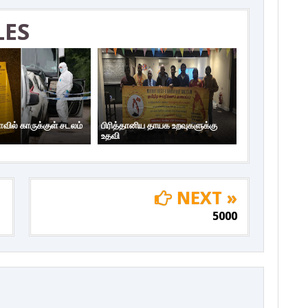
LES
ாவில் காருக்குள் சடலம்
பிரித்தானிய தாயக உறவுகளுக்கு
உதவி
NEXT »
5000