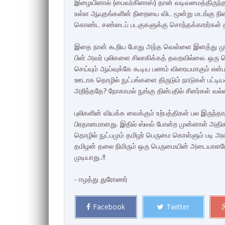
இழையினால் (பைவர்கிளாஸ்) தான் வடிவமைத்திருந்த
உள்ள ஆயுதங்களின் நிறையை விட மூன்று மடங்கு நி
கொண்ட சண்டைப் படகுகளுக்கு சொந்தக்காரர்கள் 
இதை நான் கூறிய போது அந்த வெள்ளை இனத்து முன்னா
பின் அவர் புலிகளை சிலாகிக்கத் தவறவில்லை. ஒர
செய்யும் ஆய்வுக்கே கூடிய பணம் விரையமாகும் என்
ஊடாக தொழில் நுட்பங்களை திருடும் நாடுகள் பட்டிய
அறிந்ததே? நோகாமல் நுங்கு தின்பதில் சீனர்கள் வல்
புலிகளின் வியக்க வைக்கும் உற்பத்திகள் பல இருந்
பிரதானமானது. இதில் ஸ்டீவ் போன்ற முன்னாள் அதிகா
தொழில் நுட்பமும் தமிழர் பெருமை கொள்ளும் படி
தமிழன் தலை நிமிரும் ஒரு பெருமையின் அடையாளமே எ
முடியாது..!!
- ஈழத்து துரோணர்
Facebook
Twitter