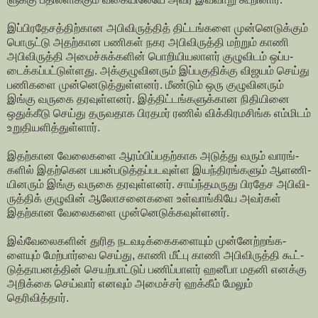
இப்­பி­ர­தே­சத்­திற்­கான அபி­வி­ருத்தித் திட்­டங்­களை முன்­னெ­டுக்கும்
பொருட்டு அதற்­கான பணிகள் நகர அபி­வி­ருத்தி மற்றும் காணி
அபி­வி­ருத்தி அமைச்­சுக்­களின் பொறி­யி­ய­லாளர் குழு­விடம் ஒப்­ப­
டைக்­கப்­பட்­டுள்­ளது. அக்­கு­ழு­வி­னரும் இப்­ப­கு­திக்கு விஜயம் செய்து
பணி­களை முன்­னெ­டுத்­துள்­ளனர். மீண்டும் ஒரு குழு­வி­னரும்
இங்கு வருகை தர­வுள்­ளனர். இத்­திட்­டங்­க­ளுக்­கான நிதி­யினை
ஒதுக்­கீடு செய்து தரு­வ­தாக பிர­தமர் ரணில் விக்­கி­ர­ம­சிங்க எம்­மிடம்
உறு­தி­ய­ளித்­துள்ளார்.
இதற்­கான வேலை­களை ஆரம்­பிப்­ப­தற்­காக அடுத்து வரும் வாரங்­
களில் இதற்­கென பயன்­ப­டுத்­தப்­ப­ட­வுள்ள இயந்­தி­ரங்­களும் ஆள­ணி­
யி­னரும் இங்கு வருகை தர­வுள்­ளனர். சாய்ந்­த­ம­ருது பிர­தேச அபி­வி­
ருத்திக் குழுவின் ஆலோ­ச­னை­களை உள்­வாங்­கியே அவர்கள்
இதற்­கான வேலை­களை முன்­னெ­டுக்­க­வுள்­ளனர்.
இவ்­வே­லை­களின் துரித நட­வ­டிக்­கை­க­ளையும் முன்­னேற்­றங்­க­
ளையும் மேற்­பார்வை செய்து, காணி மீட்பு காணி அபி­வி­ருத்தி கூட்­
டுத்­தா­ப­னத்தின் செயற்­பாட்டுப் பணிப்­பாளர் ஹனீபா மதனி எனக்கு
அறிக்கை செய்வார் எனவும் அமைச்சர் ஹக்கீம் மேலும்
தெரிவித்தார்.