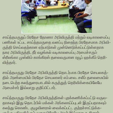
சாய்ந்­த­ம­ருதுப் பிர­தேச தோணா அபி­வி­ருத்தி மற்றும் வடி­கா­ல­மைப்பு
பணிகள் உட்­பட சாய்ந்­த­ம­ருதை வனப்பு நிறைந்த பிர­தே­ச­மாக அபி­வி­
ருத்தி செய்­வ­தற்­கான ஏற்­பா­டுகள் முன்­னெ­டுக்­கப்­பட்­டுள்­ள­தாக
நகர அபி­வி­ருத்தி, நீர் வழங்கல் வடி­கா­ல­மைப்பு அமைச்­சரும்
ஸ்ரீலங்கா முஸ்லிம் காங்­கிரஸ் தலை­வ­ரு­மான ரவூப் ஹக்கீம் தெரி­
வித்தார்.
சாய்ந்­த­ம­ருது பிர­தேச அபி­வி­ருத்தி தொடர்­பாக பிர­தேச செய­ல­கத்­
தில்­ அண்­மை­யில்­ பி­ர­தேச செய­லாளர் எம்.வை. சலீம் தலை­மையில்
நடை­பெற்ற கலந்­து­ரை­யா­டலில் கருத்துத் தெரி­விக்­கை­யி­லேயே
அமைச்சர் இவ்­வாறு குறிப்­பிட்டார்.
சாய்ந்­த­ம­ருது பிர­தேச அபி­வி­ருத்­திகள் புறக்­க­ணிக்­கப்­பட்டு வரு­வ­
தா­கவும் இது தொடர்பில் மக்கள் அங்­க­லாய்ப்­புடன் இருப்­ப­தா­கவும்
கலந்து கொண்ட குழு­வி­னரால் வைக்­கப்­பட்ட குற்­றச்­சாட்­டுக்­க­
ளுக்கு பதி­ல­ளிக்கும் வகை­யி­லேயே அவர் இவ்­வாறு கூறினார்.