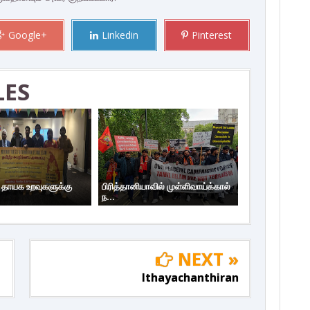
Google+
Linkedin
Pinterest
LES
ய தாயக உறவுகளுக்கு
பிரித்தானியாவில் முள்ளிவாய்க்கால்
ந...
NEXT »
Ithayachanthiran