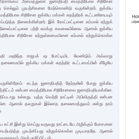
அரசாங்கம் அமைத்துள்ள ஜனாதிபதி மைத்திரிபால சிறிசேன
ு செல்லும் முயற்சிகளை மேற்கொண்டு வருகின்றார். ஐக்கிய
 மைத்திரிபால சிறிசேன ஐக்கிய மக்கள் சுதந்திரக் கூட்டணியையும்
Ho
மரண
்படுத்த நினைக்கின்றார். இக் கோட்பாட்டினை எம்மால் ஏற்றுக்
ன் நிலைப்பாட்டினை பற்றி எமக்கு கவலையில்லை. ஆனால் ஐக்கிய
திரிபால சிறிசேன ஏற்றுள்ளமையினை எம்மால் ஏற்றுக்கொள்ள
பதி மஹிந்த ராஜபக் ஷ போட்டியிட வேண்டும். அவ்வாறு
ின் தலைமையில் ஐக்கிய மக்கள் சுதந்திர கூட்டமைப்பின் கீழேயே
ருகின்றோம். கடந்த ஜனாதிபதித் தேர்தலின் போது ஐக்கிய
சதித்திட்டம் என்பன மைத்திரிபால சிறிசேனவை ஜனாதிபதியாக்கின.
்படாது உள்ளது. யுத்த வெற்றி நாட்டின் அபிவிருத்தி என்பன
ன. ஆனால் தவறுகள் இல்லாத தலைமைத்துவம் என்று நாம்
ு.
 கட்சி இன்று செய்து வருவது நாட்டையே அழிக்கும் மோசமான
ெயற்படுத்த முயற்சிப்பது ஏற்றுக்கொள்ள முடியாததே. ஆனால்
கவும் அவர் குறிப்பிட்டார்.