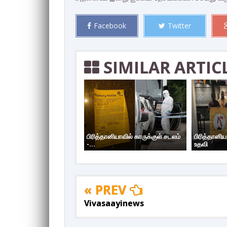
Facebook
Twitter
SIMILAR ARTIC
பிரித்தானியாவில் காருக்குள் சடலம்
பிரித்தானி
-...
உதவி
« PREV
Vivasaayinews