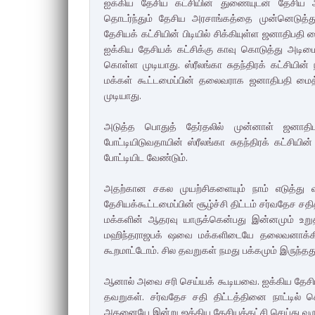
ஐக்கிய தேசிய கட்சியின் துணையுடன் தேசிய 
தொடர்ந்தும் தேசிய அரசாங்கத்தை முன்னெடுத்த
தேசியக் கட்சியின் பிடியில் சிக்கியுள்ள ஜனாதிபதி
ஐக்கிய தேசியக் கட்சிக்கு காவு கொடுத்து அடிமைப
கொள்ள முடியாது. ஸ்ரீலங்கா சுதந்திரக் கட்சியி
மக்கள் கூட்டமைப்பின் தலைவராக ஜனாதிபதி மைத்
முடியாது.
அடுத்த பொதுத் தேர்தலில் முன்னாள் ஜனாதி
போட்டியிடுவதாயின் ஸ்ரீலங்கா சுதந்திரக் கட்சிய
போட்டியிட வேண்டும்.
அதற்கான சகல முயற்சிகளையும் நாம் எடுத்து வ
தேசியக்கூட்டமைப்பின் சூழ்ச்சி திட்டம் சர்வதேச 
மக்களின் ஆதரவு யாருக்கென்பது இன்னமும் உறுதிப
மஹிந்தராஜபக் ஷவை மக்களிடையே தலைவனாக்கி
கூறமாட்டோம். சில தவறுகள் நமது பக்கமும் இருந்தத
ஆனால் அவை சரி செய்யக் கூடியவை. ஐக்கிய தேசிய
தவறுகள். சர்வதேச சதி திட்டத்தினை நாட்டில் ச
அதனையே இன்று ஐக்கிய தேசியக்கட்சி செய்து வருவதா