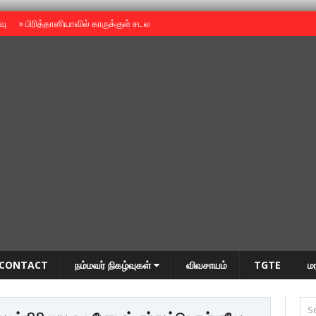
ைவு
»
பிரித்தானியாவில் காருக்குள் சடலம் -தமிழருடையதா ?
»
தியாகதீபம் அன்னை
CONTACT
நம்மவர் நிகழ்வுகள்
விவசாயம்
TGTE
ம