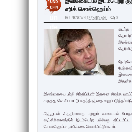
இலங்கையில் இடம்பெற்ற குற
UND
எரிக் சொல்ஹெய்ம்
EFIN
ED
un
BY UNKNOWN
12 YEARS AGO
-
0
de
கடந்த 
fin
தொடர்
இலங்கை
ed
தெரிவித
நோர்வே
மேற்கண
இலங்கை
இதன்கா
இலங்கையை பற்றி சிந்திப்போர் இதனை சிறந்த வாய்
கருத்து வெளிப்பாட்டு சுதந்திரத்தை வலுப்படுத்தப்பட
அத்துடன் சித்திரவதை மற்றும் காணாமல் போதல்
ஆட்சிக்காலத்தில் இடம்பெற்ற பல்வேறு திட்டமி
சொல்ஹெய்ம் நம்பிக்கை வெளியிட்டுள்ளார்.