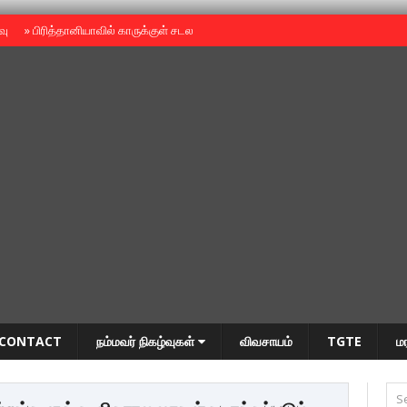
ைவு
»
பிரித்தானியாவில் காருக்குள் சடலம் -தமிழருடையதா ?
»
தியாகதீபம் அன்னை
CONTACT
நம்மவர் நிகழ்வுகள்
விவசாயம்
TGTE
ம