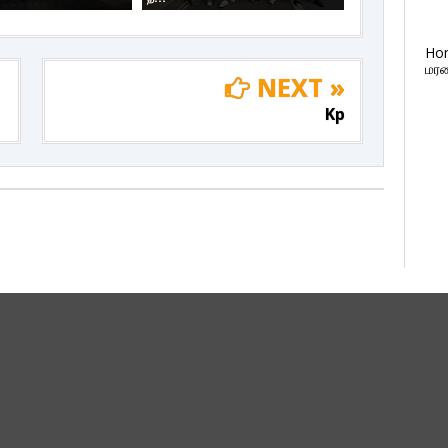
Ho
மரண
NEXT »
Kp