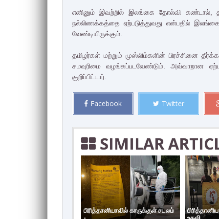
எனினும் இவற்றில் இலங்கை தோல்வி கண்டால், தீ
நல்லிணக்கத்தை ஏற்படுத்துவது என்பதில் இலங்க
வேண்டியிருக்கும்.
தமிழர்கள் மற்றும் முஸ்லிம்களின் பிரச்சினை தீர
சமவுரிமை வழங்கப்படவேண்டும். அவ்வாறான ஏற்
குறிப்பிட்டார்.
Facebook
Twitter
SIMILAR ARTIC
பிரித்தானியாவில் காருக்குள் சடலம்
பிரித்தானி
-...
உதவி