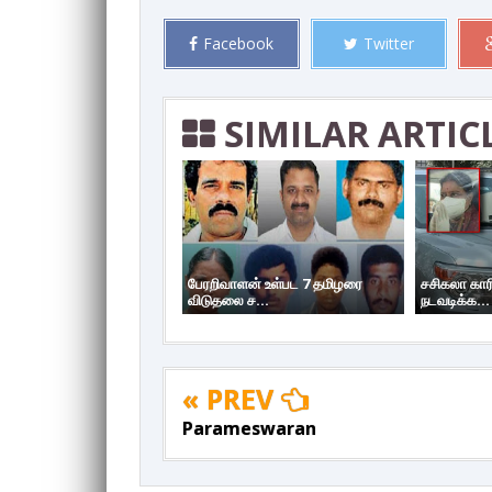
Facebook
Twitter
SIMILAR ARTIC
பேரறிவாளன் உள்பட 7 தமிழரை
சசிகலா கார
விடுதலை ச...
நடவடிக்க...
« PREV
Parameswaran