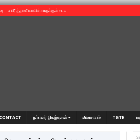
ைவு
»
பிரித்தானியாவில் காருக்குள் சடலம் -தமிழருடையதா ?
»
தியாகதீபம் அன்னை
CONTACT
நம்மவர் நிகழ்வுகள்
விவசாயம்
TGTE
ம