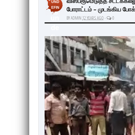
விஸ்பரூமெடுத்த சட்டக்கல்
UND
போராட்டம் – முடங்கிய போக்
EFIN
ED
un
BY ADMIN
12 YEARS AGO
-
0
de
fin
ed