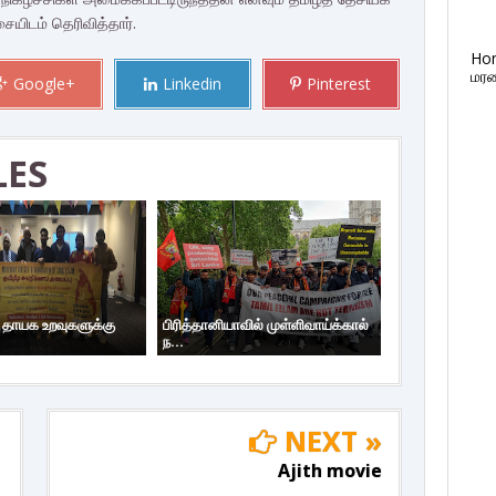
ையிடம் தெரிவித்தார்.
Ho
மரண
Google+
Linkedin
Pinterest
LES
ய தாயக உறவுகளுக்கு
பிரித்தானியாவில் முள்ளிவாய்க்கால்
ந...
NEXT »
Ajith movie