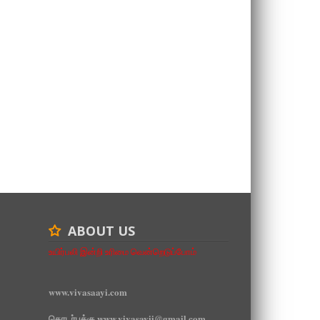
ABOUT US
உயிர்பலி இன்றி உரிமை வென்றெடுப்போம்
www.vivasaayi.com
தொடர்புக்கு www.vivasayii@gmail.com