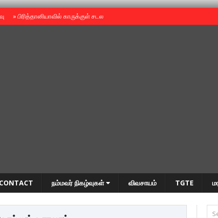
ைவு
»
பிரித்தானியாவில் காருக்குள் சடலம் -தமிழருடையதா ?
»
தியாகதீபம் அன்னை
CONTACT
நம்மவர் நிகழ்வுகள்
விவசாயம்
TGTE
ம