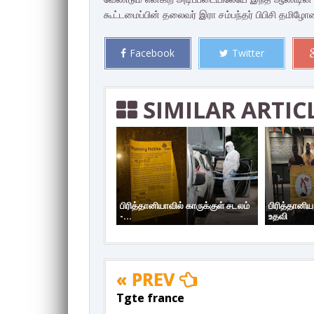
கூட்டமைப்பின் தலைவர் இரா சம்பந்தர் பிபிசி தமிழோச
Facebook
Twitter
SIMILAR ARTIC
பிரித்தானியாவில் காருக்குள் சடலம்
பிரித்தானி
-...
உதவி
« PREV
Tgte france