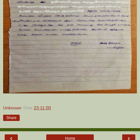
Unknown
Time
23:11:00
Share
‹
›
Home