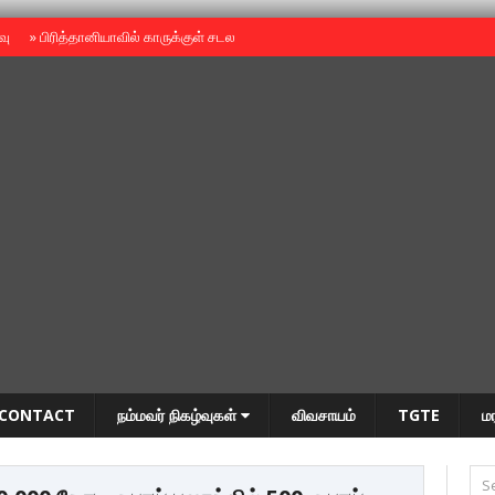
ைவு
»
பிரித்தானியாவில் காருக்குள் சடலம் -தமிழருடையதா ?
»
தியாகதீபம் அன்னை
CONTACT
நம்மவர் நிகழ்வுகள்
விவசாயம்
TGTE
ம