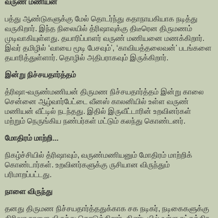
வருண் மணியன்
பத்து ஆண்டுகளுக்கு மேல் தொடர்ந்து கதாநாயகியாக நடித்து
வருகிறார். இந்த நிலையில் த்ரிஷாவுக்கு திடீரென திருமணம்
முடிவாகியுள்ளது. தயாரிப்பாளர் வருண் மணியனை மணக்கிறார்.
இவர் தமிழில் ‘வாயை மூடி பேசவும்', ‘காவியத்தலைவன்' படங்களை
தயாரித்துள்ளார். தொழில் அதிபராகவும் இருக்கிறார்.
இன்று நிச்சயதார்த்தம்
த்ரிஷா-வருண்மணியன் திருமண நிச்சயதார்த்தம் இன்று காலை
சென்னை ஆழ்வார்பேட்டை வீனஸ் காலனியில் உள்ள வருண்
மணியன் வீட்டில் நடந்தது. இதில் இருவீட்டாரின் உறவினர்கள்
மற்றும் நெருங்கிய நண்பர்கள் மட்டும் கலந்து கொண்டனர்.
மோதிரம் மாற்றி...
நிகழ்ச்சியில் த்ரிஷாவும், வருண்மணியனும் மோதிரம் மாற்றிக்
கொண்டார்கள். உறவினர்களுக்கு ருசியான விருந்தும்
பரிமாறப்பட்டது.
நாளை விருந்து
தனது திருமண நிச்சயதார்த்ததுக்காக சக நடிகர், நடிகைகளுக்கு