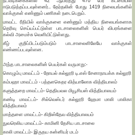
நடவடிக்கைகளில் 42 ஆயிரத்து 470 பேர் கடமையில்
ஈடுபடுத்தப்படவுள்ளனர்.. தேர்தலின் போது 1419 நிலையங்களில்
வாக்குகள் எண்ணும் பணிகள் நடைபெறும்.
மாவட்ட ரீதியில் வாக்குகளை எண்ணும் மத்திய நிலையங்களாக
தெரிவு செய்யப்பட்டுள்ள பாடசாலைகளின் பெயர் விபரங்களை
கல்வி அமைச்சு வெளியிட்டுள்ளது.
கீழ் குறிப்பிடப்படும்படும் பாடசாலைளிலேயே வாக்குகள்
எண்ணப்படவுள்ளன.
அந்த பாடசாலைகளின் பெயர்கள் வருமாறு:-
கொழும்பு மாவட்டம் - றோயல் கல்லூரி டி.எஸ் சேனாநாயக்க கல்லூரி
கம்பஹா மாவட்டம் - பத்தளகெதர வித்யாலோக வித்தியாலம்
களுத்தறை மாவட்டம்- தெதியவல மியூசியஸ் வித்தியாலயம்
கண்டி மாவட்டம்- சில்வெஸ்டர் கல்லூரி ஹேமா மாலி பாலிகா
வித்தியாலம்
மாத்தளை மாவட்டம்- கிறிஸ்தேவ வித்தியாலயம்
நுவரெலிய மாவட்டம்- காமினி தேசிய பாடசாலை
காலி மாவட்டம்- இருதய கன்னியர் மடம்