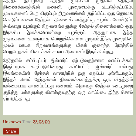
தேர்தல் இம்முறை தேர்தல் முடிவுகள் முதலில் தேர்தல்
திணைக்களத்தின் கணனி முறைமைக்கு உட்படுத்தப்படும்.
முடிவுகளைப் பெற விரும்பும் நிறுவனங்கள் குறிப்பிட்ட ஒரு தொகை
கொடுப்பனவை தேர்தல் திணைக்களத்துக்கு வழங்க வேண்டும்.
அவ்வாறு வழங்கும் நிறுவனங்களுக்கு தேர்தல் திணைக்களம் ஒரு
இரகசிய இலக்கமொன்றை வழங்கும். அதனுாடாக இந்த
முடிவுகளை உடனடியாக பெற்றுக்கொள்ள முடியும்.இந்த முறையின்
மூலம் ஊடக நிறுவனங்களுக்கு மிகக் குறைந்த நேரத்தில்
பெறுபேறுகள் கிடைக்கக் கூடிய அவகாசம் இருக்கின்றது.
தேர்தலில் கம்பியுட்டர் ஜில்மார்ட் ஏற்படுவதற்கான வாய்ப்புக்கள்
இருப்பதாக கூறப்படுகின்றது. கம்பியுட்டர் ஜில்மார்ட் என்பது
இலங்கையின் தேர்தல் வரலாற்றில் ஒரு கறுப்புப் புள்ளியாகும்.
இந்தச் சொல் தேர்தல்கள் திணைக்களத்துக்கு ஒரு விதத்தில்
நன்மையாக காணப்பட்டது எனலாம். அதாவது தேர்தல் நடைமுறை
குறித்து மக்களுக்கு விளக்குவதற்கு ஒரு வாய்ப்பை இந்த சொல்
ஏற்படுத்தியது.
Unknown
Time
23:08:00
Share