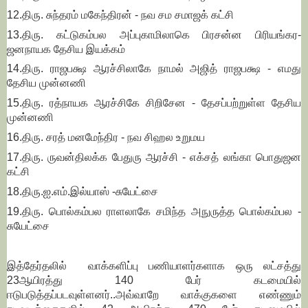
12.திரு. சுந்தரம் மகேந்திரன் - நவ சம சமாஜக் கட்சி
13.திரு. கட்டுகம்பல அப்புகாமிலாகெ பிரசன்ன பிரியங்கர-
ஜனநாயக தேசிய இயக்கம்
14.திரு. ராஜபக்ஷ ஆரச்சிலாகே நாமல் அஜித் ராஜபக்ஷ - எமது
தேசிய முன்னணி
15.திரு. ரத்நாயக ஆரச்சிகே சிறிசேன - தேசப்பற்றுள்ள தேசிய
முன்னணி
16.திரு. சரத் மனமேந்திர - நவ சிஹல உறுமய
17.திரு. ருவன்திலக்க பேதுரு ஆரச்சி - எக்சத் லங்கா பொதுஜன
கட்சி
18.திரு.ஐ.எம்.இல்யாஸ் -சுயேட்சை
19.திரு. பொல்கம்பல ராளலாகே சமிந்த அநுருத்த பொல்கம்பல -
சுயேட்சை
இத்தேர்தலில் வாக்களிப்பு பணியாளர்களாக ஒரு லட்சத்து
23ஆயிரத்து 140 பேர் கடமையில்
ஈடுபடுத்தப்படவுள்ளனர்..அவ்வாறே வாக்குகளை எண்ணும்