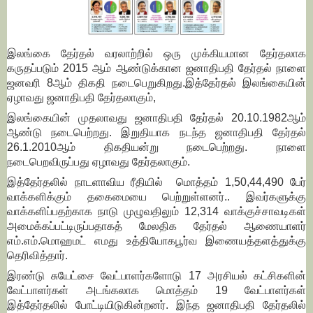
இலங்கை தேர்தல் வரலாற்றில் ஒரு முக்கியமான தேர்தலாக
கருதப்படும் 2015 ஆம் ஆண்டுக்கான ஜனாதிபதி தேர்தல் நாளை
ஜனவரி 8ஆம் திகதி நடைபெறுகிறது.இத்தேர்தல் இலங்கையின்
ஏழாவது ஜனாதிபதி தேர்தலாகும்,
இலங்கையின் முதலாவது ஜனாதிபதி தேர்தல் 20.10.1982ஆம்
ஆண்டு நடைபெற்றது. இறுதியாக நடந்த ஜனாதிபதி தேர்தல்
26.1.2010ஆம் திகதியன்று நடைபெற்றது. நாளை
நடைபெறவிருப்பது ஏழாவது தேர்தலாகும்.
இத்தேர்தலில் நாடளாவிய ரீதியில் மொத்தம் 1,50,44,490 பேர்
வாக்களிக்கும் தகைமையை பெற்றுள்ளனர்.. இவர்களுக்கு
வாக்களிப்பதற்காக நாடு முழுவதிலும் 12,314 வாக்குச்சாவடிகள்
அமைக்கப்பட்டிருப்பதாகத் மேலதிக தேர்தல் ஆணையாளர்
எம்.எம்.மொஹமட் எமது உத்தியோகபூர்வ இணையத்தளத்துக்கு
தெரிவித்தார்.
இரண்டு சுயேட்சை வேட்பாளர்களோடு 17 அரசியல் கட்சிகளின்
வேட்பாளர்கள் அடங்கலாக மொத்தம் 19 வேட்பாளர்கள்
இத்தேர்தலில் போட்டியிடுகின்றனர். இந்த ஜனாதிபதி தேர்தலில்