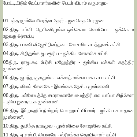
போட்டியிடும் வேட்பாளர்களின் பெயர் விபரம் வருமாறு:-
01.பத்தரமுல்லே சீலரத்ன தேரர் - ஜனசெத பெரமுன
02.திரு. எம்.பி. தெமிணிமுல்ல ஒக்கொம வெஸியோ - ஒக்கொம
ரஜவரு அமைப்பு
03.திரு. பாணி விஜேசிறிவர்தன - சோசலிச சமத்துவக் கட்சி
04.திரு. சிறிதுங்க ஜயசூரிய - ஐக்கிய சோசலிச கட்சி
05திரு. ராஜபக்ஷ பேர்சி மஹேந்திர - ஐக்கிய மக்கள் சுதந்திர
முன்னணி
06.திரு. ஜயந்த குலதுங்க - எக்ஸத் லங்கா மகா சபா கட்சி
07.திரு. விமல் கீகனகே - இலங்கை தேசிய முன்னணி
08.திரு. பள்ளேவத்தே கமராலலாகே மைத்திரிபால யாப்பா சிறிசேன
- புதிய ஜனநாயக முன்னணி
09.திரு. இப்றாஹிம் நிஸ்தார் மொஹமட் மிப்லார் - ஐக்கிய சமாதான
முன்னணி
10.திரு. துமிந்த நாகமுவ - முன்னிலை சோஷலிஸ கட்சி
11.திரு. ஏ.எஸ்.பீ. லியனகே - ஸ்ரீலங்கா தொழிலாளர் கட்சி