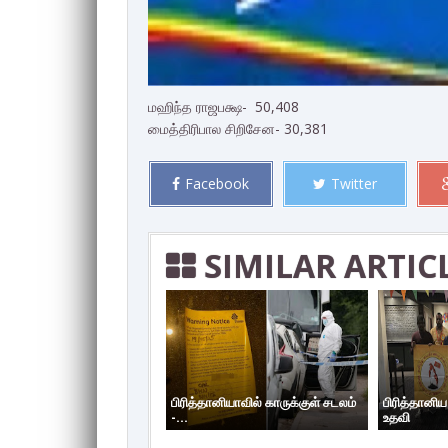
மஹிந்த ராஜபக்ஷ- 50,408
மைத்திரிபால சிறிசேன- 30,381
Facebook
Twitter
SIMILAR ARTIC
பிரித்தானியாவில் காருக்குள் சடலம்
பிரித்தானி
-...
உதவி