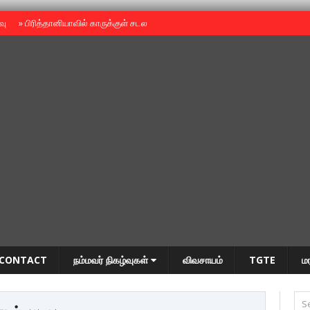
ைவு
»
பிரித்தானியாவில் காருக்குள் சடலம் -தமிழருடையதா ?
»
தியாகதீபம் அன்னை
CONTACT
நம்மவர் நிகழ்வுகள்
விவசாயம்
TGTE
ம