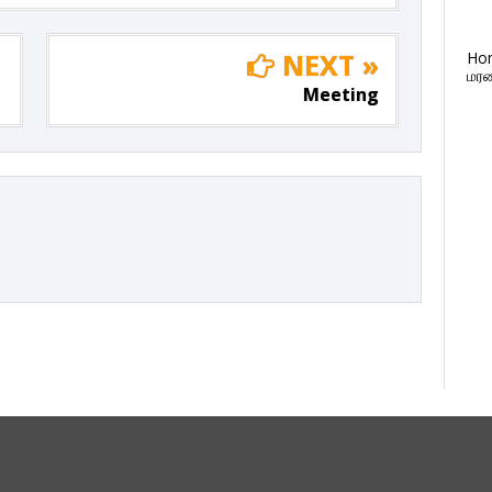
NEXT »
Ho
மரண
Meeting