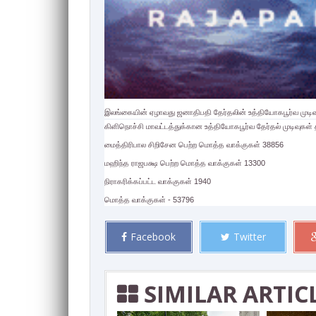
இலங்கையின் ஏழாவது ஜனாதிபதி தேர்தலின் உத்தியோகபூர்வ முட
கிளிநொச்சி மாவட்டத்துக்கான உத்தியோகபூர்வ தேர்தல் முடிவுகள் 
மைத்திரிபால சிறிசேன பெற்ற மொத்த வாக்குகள் 38856
மஹிந்த ராஜபக்ஷ பெற்ற மொத்த வாக்குகள் 13300
நிராகரிக்கப்பட்ட வாக்குகள் 1940
மொத்த வாக்குகள் - 53796
Facebook
Twitter
SIMILAR ARTIC