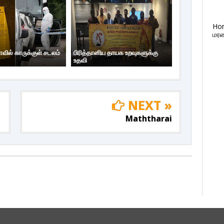
Ho
மரண
ாவில் காருக்குள் சடலம்
பிரித்தானிய தாயக உறவுகளுக்கு
உதவி
NEXT »
Maththarai