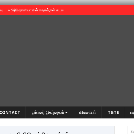
ைவு
»
பிரித்தானியாவில் காருக்குள் சடலம் -தமிழருடையதா ?
»
தியாகதீபம் அன்னை
CONTACT
நம்மவர் நிகழ்வுகள்
விவசாயம்
TGTE
ம