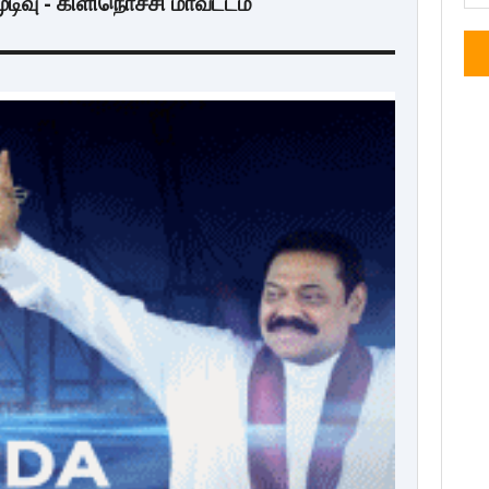
டிவு - கிளிநொச்சி மாவட்டம்