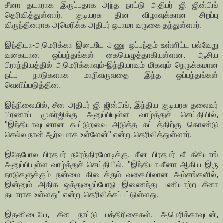
சீனா தயாராக இருப்பதாக அந்த நாட்டு அதிபர் ஜி ஜின்பிங்
தெரிவித்துள்ளார். குடியரசு தின விழாவுக்கான சிறப்பு
விருந்தினராக அமெரிக்க அதிபர் ஒபாமா வருகை தந்துள்ளார்.
இந்தியா-அமெரிக்கா இடையே அணு ஒப்பந்தம் உள்ளிட்ட பல்வேறு
வகையான ஒப்பந்தங்கள் கையெழுத்தாகியுள்ளன. ஆசிய
பிராந்தியத்தில் அமெரிக்காவும்-இந்தியாவும் மிகவும் நெருக்கமான
நட்பு நாடுகளாக மாறிவருவதை இந்த ஒப்பந்தங்கள்
வெளிப்படுத்தின.
இந்நிலையில், சீன அதிபர் ஜி ஜின்பிங், இந்திய குடியரசு தலைவர்
பிரணாப் முகர்ஜிக்கு அனுப்பியுள்ள வாழ்த்துச் செய்தியில்,
"இந்தியாவுடனான கூட்டுறவை அடுத்த கட்டத்திற்கு கொண்டு
செல்ல நான் ஆர்வமாக உள்ளேன்" என்று தெரிவித்துள்ளார்.
இதேபோல பிரதமர் நரேந்திரமோடிக்கு, சீன பிரதமர் லீ கீகியாங்
அனுப்பியுள்ள வாழ்த்துச் செய்தியில், "இந்தியா-சீனா ஆகிய இரு
நாடுகளுக்கும் நன்மை கிடைக்கும் வகையிலான அம்சங்களில்,
இன்னும் அதிக ஒத்துழைப்போடு இணைந்து பணியாற்ற சீனா
தயாராக உள்ளது" என்று தெரிவிக்கப்பட்டுள்ளது.
இதனிடையே, சீன நாட்டு பத்திரிகைகள், அமெரிக்காவுடன்,