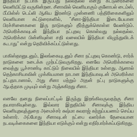
இந்தியா நட்பாக இருப்பது நல்லதல்ல என்று கட்டுரைகளை
வெளியிட்டு வருகின்றன. சீனாவில் வெளியாகும் குளோபல் டைம்ஸ்,
பீப்பிள்ஸ் டெய்லி ஆகிய இரண்டு முன்னணி பத்திரிகைகளிலும்
வெளியான கட்டுரைகளில், "சீனா-இந்தியா இடையேயான
பிரச்சினைகளை இரு நாடுகளும் தீர்த்துக்கொள்ள வேண்டும்.
அமெரிக்காவுடன் இந்தியா நட்புறவு கொள்வது நல்லதல்ல.
அமெரிக்கா பின்னியுள்ள சதி வலையில் இந்தியா விழுந்துவிடக்
கூடாது" என்று தெரிவிக்கப்பட்டுள்ளது.
பாகிஸ்தானுடனும், இலங்கையுடனும் சீனா நட்புறவு கொண்டு, சார்க்
நாடுகளை உடைக்க முற்பட்டுவருகிறது. எனவே அமெரிக்காவை
வைத்து பூச்சாண்டி காட்டும் நிலையில் இந்தியா உள்ளது. ஆனால்
தெற்காசியாவின் முக்கியமான நாடான இந்தியாவுடன் அமெரிக்கா
நட்புநாடானால், அது சீனா மற்றும் அதன் நட்பு நாடுகளுக்கு
ஆபத்தாக முடியும் என்று அஞ்சுகிறது சீனா.
எனவே தனது நிலைப்பாட்டில் இருந்து இறங்கிவருவதற்கு சீனா
தயாராகியுள்ளது. இவ்வார இறுதியில் சீனாவுக்கு இந்திய
வெளியுறவுத்துறை அமைச்சர் சுஷ்மா சுவராஜ் சுற்றுப்பயணம் செய்ய
உள்ளார். அப்போது சீனாவுடன் நட்பை வளர்க்க தேவையான
நடவடிக்கைகளை இந்தியா எடுக்கும் என்று எதிர்பார்க்கப்படுகிறது.