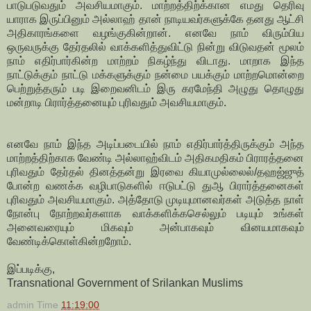
பாடுபடுவதும் அவசியமாகும். மாற்றத்திற்க்கான எமது தெரிவு
யாராக இருப்பினும் அல்லாஹ் தான் நாடியவர்களுக்கே தனது ஆட்சி
அதிகாரங்களை வழங்குகின்றான். எனவே நாம் விரும்பிய
ஒருவருக்கு தேர்தலில் வாக்களித்துவிட்டு நின்று விடுவதன் மூலம்
நாம் எதிர்பார்கின்ற மாற்றம் நிகழ்ந்து விடாது. மாறாக இந்த
நாட்டுக்கும் நாட்டு மக்களுக்கும் நன்மை பயக்கும் மாற்றமொன்றை
பெற்றுத்தரும் படி இறைவனிடம் இரு கரமேந்தி அழுது தொழுது
மன்றாடி பிரார்த்தனையும் புரிவதும் அவசியமாகும்.
எனவே நாம் இந்த அடிப்படையில் நாம் எதிர்பார்த்திருக்கும் அந்த
மாற்றத்திற்காக வேண்டி அல்லாஹ்விடம் அதிகமதிகம் பிராரத்தனை
புரிவதும் தேர்தல் தினத்தன்று இரவை கியாமுல்லைல்/தஹஜ்ஜுத்
போன்ற வணக்க வழிபாடுகளில் ஈடுபட்டு துஆ பிரார்த்தனைகள்
புரிவதும் அவசியமாகும். அத்தோடு முடியுமானவர்கள் அடுத்த நாள்
நோன்பு நோற்றவர்களாக வாக்களிக்கசெல்லும் படியும் உங்கள்
அனைவரையும் மிகவும் அன்பாகவும் வினயமாகவும்
வேண்டிக்கொள்கின்றறோம்.
இப்படிக்கு,
Transnational Government of Srilankan Muslims
admin
Time
11:19:00