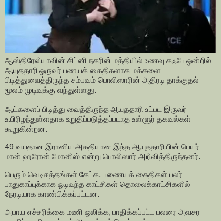
ஆஸ்திரேலியாவின் சிட்னி நகரின் மத்தியில் உணவு கஃபே ஒன்றில்
ஆயுததாரி ஒருவர் பணயக் கைதிகளாக மக்களை
பிடித்துவைத்திருந்த சம்பவம் பொலிஸாரின் அதிரடி தாக்குதல்
மூலம் முடிவுக்கு வந்துள்ளது.
ஆட்களைப் பிடித்து வைத்திருந்த ஆயுததாரி உட்பட இருவர்
உயிரிழந்துள்ளதாக உறுதிப்படுத்தப்படாத உள்ளூர் தகவல்கள்
கூறுகின்றன.
49 வயதான இரானிய அகதியான இந்த ஆயுததாரியின் பெயர்
மான் ஹரோன் மோனிஸ் என்று பொலிஸார் அறிவித்திருந்தனர்.
பெரும் வெடிசத்தங்கள் கேட்க, பணையக் கைதிகள் பலர்
பாதுகாப்புக்காக ஓடிவந்த காட்சிகள் தொலைக்காட்சிகளில்
நேரடியாக காண்பிக்கப்பட்டன.
அபாய எச்சரிக்கை மணி ஒலிக்க, பாதிக்கப்பட்ட பலரை அவசர