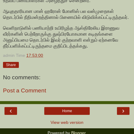
உதவிப் பணியாளர்கள் அழைத்துச் சென்றனர்.
ஆயுததாரியான மான் ஹரோன் மோனிஸ் பல வன்முறைகள்
தொடர்பில் நீதிமன்றத்தினால் பிணையில் விடுவிக்கப்பட்டிருந்தவர்.
வெளிநாடுளில் பணியாற்றி உயிரிழந்த ஆஸ்திரேலிய இராணுவ
வீரர்களின் பெற்றோருக்கு துஷ்பிரயோகமான கடிதங்களை
அனுப்பியமை தொடர்பில் இவர் குற்றவாளி என்றும் ஏற்கனவே
தீர்ப்பளிக்கப்பட்டிருந்தமை குறிப்பிடத்தக்கது.
admin
Time
17:53:00
Share
No comments:
Post a Comment
‹
›
Home
View web version
Powered by
Blogger
.