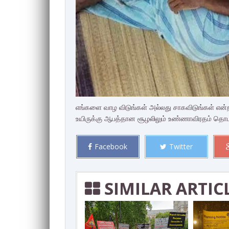
எங்களை வாழ விடுங்கள் அல்லது சாகவிடுங்கள் என்ற
உயிருக்கு ஆபத்தான சூழலிலும் உண்ணாவிரதம் தொடர
Facebook
Twitter
SIMILAR ARTIC