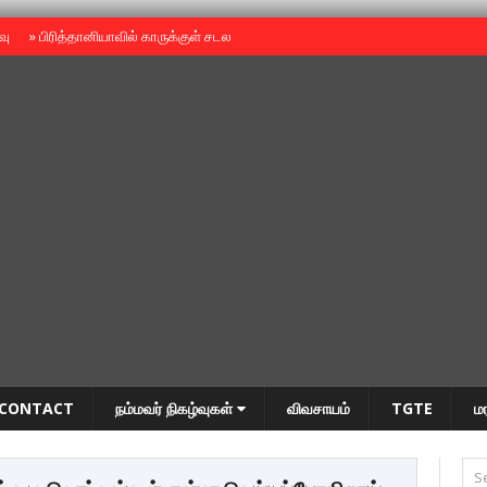
ைவு
»
பிரித்தானியாவில் காருக்குள் சடலம் -தமிழருடையதா ?
»
தியாகதீபம் அன்னை
CONTACT
நம்மவர் நிகழ்வுகள்
விவசாயம்
TGTE
ம