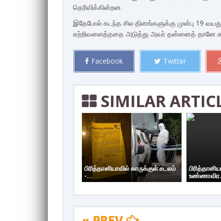
தெரிவிக்கின்றன.
இதேபோல் கடந்த சில தினங்களுக்கு முன்பு 19 வயது
சுற்றிவளைத்ததை அடுத்து அவர் தன்னைத் தானே சுட்
Facebook
Twitter
SIMILAR ARTIC
பிரித்தானியாவில் காருக்குள் சடலம்
பிரித்தானி
-...
உண்ணாவிர.
« PREV