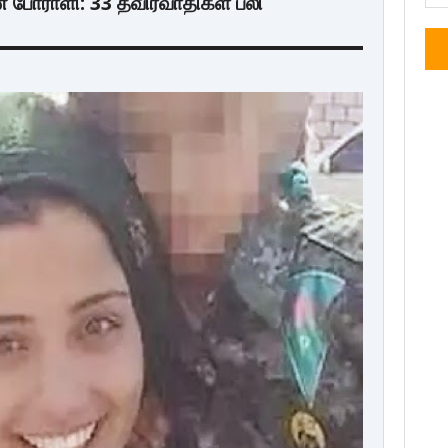
போராளி: 33 தீவிரவாதிகள் பலி