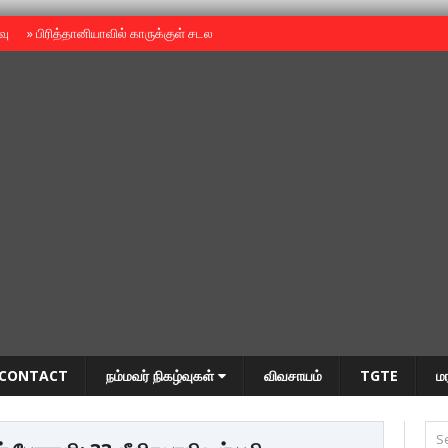
ைவு
»
பிரித்தானியாவில் காருக்குள் சடலம் -தமிழருடையதா ?
»
தியாகதீபம் அன்னை
CONTACT
நம்மவர் நிகழ்வுகள்
விவசாயம்
TGTE
ம