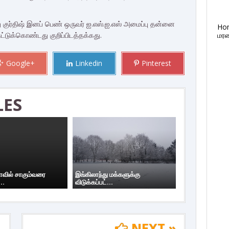
 குர்திஷ் இனப் பெண் ஒருவர் ஐ.எஸ்.ஐ.எஸ் அமைப்பு தன்னை
Ho
டுக்கொண்டது குறிப்பிடத்தக்கது.
மரண
Google+
Linkedin
Pinterest
LES
யாவில் சாகும்வரை
இங்கிலாந்து மக்களுக்கு
..
விடுக்கப்பட்...
NEXT »