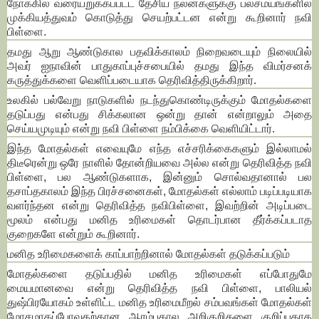
நோக்கில் வரையறுக்கப்பட்ட தேசிய நலன்களுக்கு பலசமயங்களில்
முக்கியத்துவம் கொடுத்து செயற்பட்டன என்று கூறினார் நவி
பிள்ளை.
தமது ஆறு ஆண்டுகால பதவிக்காலம் நிறைவடையும் நிலையில்
அவர் ஐநாவின் பாதுகாப்புச்சபையில் தமது இந்த விமர்சனக்
கருத்துக்களை வெளிப்படையாக தெரிவித்திருக்கிறார்.
உலகில் பல்வேறு நாடுகளில் நடந்துகொண்டிருக்கும் மோதல்களை
தடுப்பது என்பது சிக்கலான ஒன்று தான் என்றாலும் அதை
செய்யமுடியும் என்று நவி பிள்ளை நம்பிக்கை வெளியிட்டார்.
இந்த மோதல்கள் எவையுமே எந்த எச்சரிக்கைகளும் இல்லாமல்
திடீரென்று ஒரே நாளில் தோன்றியவை அல்ல என்று தெரிவித்த நவி
பிள்ளை, பல ஆண்டுகளாக, இன்னும் சொல்வதானால் பல
தசாப்தகாலம் இந்த பிரச்சனைகள், மோதல்கள் எல்லாம் படிப்படியாக
வளர்ந்தன என்று தெரிவித்த நவிபிள்ளை, இவற்றின் அடிப்படை
மூலம் என்பது மனித உரிமைகள் தொடர்பான தீர்க்கப்படாத
குறைகளே என்றும் கூறினார்.
மனித உரிமைகளைக் காப்பாற்றினால் மோதல்கள் தடுக்கப்படும்
மோதல்களை தடுப்பதில் மனித உரிமைகள் எப்போதுமே
மையமானவை என்று தெரிவித்த நவி பிள்ளை, பாலியல்
துஷ்பிரயோகம் உள்ளிட்ட மனித உரிமைமீறல் சம்பவங்கள் மோதல்கள்
மோசமாகப்போவதற்கான ஆரம்பகால அறிகுறிகளை குறிப்பதாக