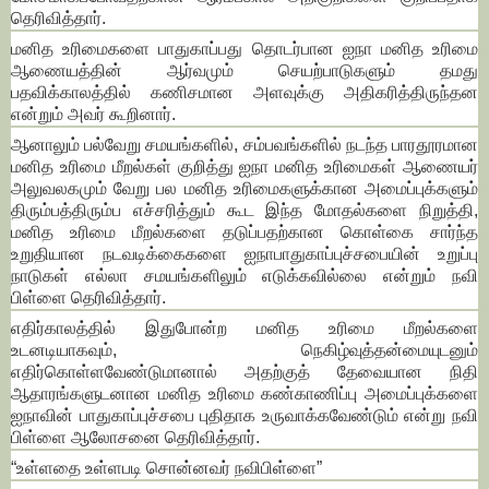
தெரிவித்தார்.
மனித உரிமைகளை பாதுகாப்பது தொடர்பான ஐநா மனித உரிமை
ஆணையத்தின் ஆர்வமும் செயற்பாடுகளும் தமது
பதவிக்காலத்தில் கணிசமான அளவுக்கு அதிகரித்திருந்தன
என்றும் அவர் கூறினார்.
ஆனாலும் பல்வேறு சமயங்களில், சம்பவங்களில் நடந்த பாரதூரமான
மனித உரிமை மீறல்கள் குறித்து ஐநா மனித உரிமைகள் ஆணையர்
அலுவலகமும் வேறு பல மனித உரிமைகளுக்கான அமைப்புக்களும்
திரும்பத்திரும்ப எச்சரித்தும் கூட இந்த மோதல்களை நிறுத்தி,
மனித உரிமை மீறல்களை தடுப்பதற்கான கொள்கை சார்ந்த
உறுதியான நடவடிக்கைகளை ஐநாபாதுகாப்புச்சபையின் உறுப்பு
நாடுகள் எல்லா சமயங்களிலும் எடுக்கவில்லை என்றும் நவி
பிள்ளை தெரிவித்தார்.
எதிர்காலத்தில் இதுபோன்ற மனித உரிமை மீறல்களை
உடனடியாகவும், நெகிழ்வுத்தன்மையுடனும்
எதிர்கொள்ளவேண்டுமானால் அதற்குத் தேவையான நிதி
ஆதாரங்களுடனான மனித உரிமை கண்காணிப்பு அமைப்புக்களை
ஐநாவின் பாதுகாப்புச்சபை புதிதாக உருவாக்கவேண்டும் என்று நவி
பிள்ளை ஆலோசனை தெரிவித்தார்.
“உள்ளதை உள்ளபடி சொன்னவர் நவிபிள்ளை”