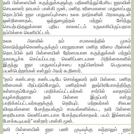
நவி பிள்ளையின் கருத்துக்களுக்கு பதிலளித்துப்பேசிய ஐநாவின்
செயலாளர் நாயகம் பான்கி மூன், மனித உரிமைகளை பாதுகாப்பது
தொடர்பில் ஐநா பாதுகாப்புச்சபை உலக நாடுகளின் அரசுகளுடன்
ஒன்றிணைதல், ஒத்துழைத்தல் மற்றும் சேர்ந்து
செயற்படுதலுக்கான புதிய காலகட்டம் உருவாகியிருப்பதாக
நம்பிக்கை வெளியிட்டார்.
உலக அளவில் நம் சமகாலத்தில் முகம்
கொடுத்துக்கொண்டிருக்கும் பாரதூரமான மனித உரிமை மீறல்கள்
தொடர்பில் நவி பிள்ளையின் நேர்மையான கருத்துக்கள் மற்றும்
நகாசுபூச்சு செய்யப்படாத வெளிப்படையான அறிக்கைகளில்
இருந்து ஐநா பாதுகாப்புச்சபை உறுப்பினர்கள் பெருமளவு
பயன்பெற்றார்கள் என்றும் அவர் கூறினார்.
“தாம் கண்டதை கண்டபடியே சொல்லுவார் நவி பிள்ளை. மனித
உரிமைகள் மீறப்படும்போதும், மனிதர்கள் துஷ்பிரயோகத்திற்கு
உள்ளாகும்போதும் பாதிக்கப்பட்டவர்கள் சார்பில் வாதாடும்
வழக்கறிஞராக நவி பிள்ளை இருப்பார் என்று
பாதிக்கப்பட்டவர்களுக்குத் தெரியும். மற்றவர்கள் சிலபல
விஷயங்களை பேசத்தயங்கும் சமயங்களில்கூட, நவி பிள்ளை
தைரியமாக வெளிப்படையாக பேசத்தயங்காதவர். பயம் இல்லாமல்
பேசக்கூடியவர்” என்றார் பான்கி மூன்.
நவி பிள்ளையின் ஐநா பணி முடிவுக்கு வந்தாலும் ஐநா