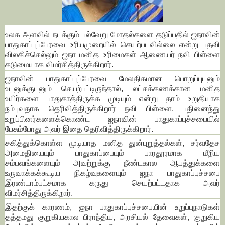
உலக அளவில் நடக்கும் பல்வேறு மோதல்களை தடுப்பதில் ஐநாவின்
பாதுகாப்புப்பேரவை உரியமுறையில் செயற்படவில்லை என்று பதவி
விலகிச்செல்லும் ஐநா மனித உரிமைகள் ஆணையர் நவி பிள்ளை
கடுமையாக விமர்சித்திருக்கிறார்.
ஐநாவின் பாதுகாப்புப்பேரவை மேலதிகமான பொறுப்புடனும்
உடனுக்குடனும் செயற்பட்டிருந்தால், லட்சக்கணக்கான மனித
உயிர்களை பாதுகாத்திருக்க முடியும் என்று தாம் உறுதியாக
நம்புவதாக தெரிவித்திருக்கிறார் நவி பிள்ளை. பதினைந்து
உறுப்பினர்களைக்கொண்ட ஐநாவின் பாதுகாப்புச்சபையில்
பேசும்போது அவர் இதை தெரிவித்திருக்கிறார்.
சகித்துக்கொள்ள முடியாத மனித துன்புறுத்தல்கள், சர்வதேச
அமைதியையும் பாதுகாப்பையும் பாரதூரமாக மீறிய
சம்பவங்களையும் அவற்றுக்கு நீண்டகால ஆபத்துக்களை
உருவாக்கக்கூடிய நிகழ்வுகளையும் ஐநா பாதுகாப்புச்சபை
இரண்டாம்பட்சமாக கருது செயற்பட்டதாக அவர்
விமர்சித்திருக்கிறார்.
இதற்குக் காரணம், ஐநா பாதுகாப்புச்சபையின் உறுப்புநாடுகள்
தத்தமது குறுகியகால பிராந்திய, அரசியல் தேவைகள், குறுகிய