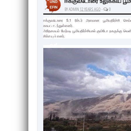
ஈக்குவடோரை உலுக்கிய பூமியத
UND
EFIN
BY ADMIN
12 YEARS AGO
-
0
ED
un
ஈக்குவடோரை 5.1 ரிச்டர் அளவான பூமியதிர்ச்சி செவ்
காயமடைந்துள்ளனர்.
de
அதேசமயம் மேற்படி பூமியதிர்ச்சியால் குயிடோ நகருக்கு வெ
fin
சிக்கியுள்ளனர்.
ed