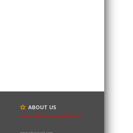
ABOUT US
உயிர்பலி இன்றி உரிமை வென்றெடுப்போம்
www.vivasaayi.com