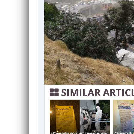
SIMILAR ARTIC
பிரித்தானியாவில் காருக்குள் சடலம்
பிரித்தானி