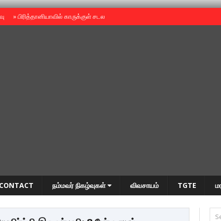
ைவு
»
பிரித்தானியாவில் காருக்குள் சடலம் -தமிழருடையதா ?
»
தியாகதீபம் அன்னை
CONTACT
நம்மவர் நிகழ்வுகள்
விவசாயம்
TGTE
ம