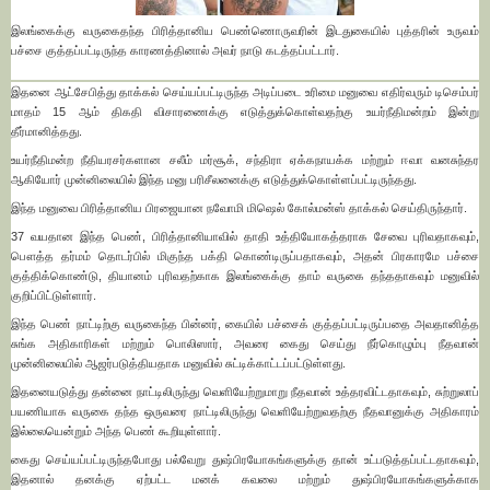
இலங்கைக்கு வருகைதந்த பிரித்தானிய பெண்ணொருவரின் இடதுகையில் புத்தரின் உருவம்
பச்சை குத்தப்பட்டிருந்த காரணத்தினால் அவர் நாடு கடத்தப்பட்டார்.
இதனை ஆட்சேபித்து தாக்கல் செய்யப்பட்டிருந்த அடிப்படை உரிமை மனுவை எதிர்வரும் டிசெம்பர்
மாதம் 15 ஆம் திகதி விசாரணைக்கு எடுத்துக்கொள்வதற்கு உயர்நீதிமன்றம் இன்று
தீர்மானித்தது.
உயர்நீதிமன்ற நீதியரசர்களான சலீம் மர்சூக், சந்திரா ஏக்கநாயக்க மற்றும் ஈவா வனசுந்தர
ஆகியோர் முன்னிலையில் இந்த மனு பரிசீலனைக்கு எடுத்துக்கொள்ளப்பட்டிருந்தது.
இந்த மனுவை பிரித்தானிய பிரஜையான நவோமி மிஷெல் கோல்மன்ஸ் தாக்கல் செய்திருந்தார்.
37 வயதான இந்த பெண், பிரித்தானியாவில் தாதி உத்தியோகத்தராக சேவை புரிவதாகவும்,
பௌத்த தர்மம் தொடர்பில் மிகுந்த பக்தி கொண்டிருப்பதாகவும், அதன் பிரகாரமே பச்சை
குத்திக்கொண்டு, தியானம் புரிவதற்காக இலங்கைக்கு தாம் வருகை தந்ததாகவும் மனுவில்
குறிப்பிட்டுள்ளார்.
இந்த பெண் நாட்டிற்கு வருகைந்த பின்னர், கையில் பச்சைக் குத்தப்பட்டிருப்பதை அவதானித்த
சுங்க அதிகாரிகள் மற்றும் பொலிஸார், அவரை கைது செய்து நீர்கொழும்பு நீதவான்
முன்னிலையில் ஆஜர்படுத்தியதாக மனுவில் சுட்டிக்காட்டப்பட்டுள்ளது.
இதனையடுத்து தன்னை நாட்டிலிருந்து வெளியேற்றுமாறு நீதவான் உத்தரவிட்டதாகவும், சுற்றுலாப்
பயணியாக வருகை தந்த ஒருவரை நாட்டிலிருந்து வெளியேற்றுவதற்கு நீதவானுக்கு அதிகாரம்
இல்லையென்றும் அந்த பெண் கூறியுள்ளார்.
கைது செய்யப்பட்டிருந்தபோது பல்வேறு துஷ்பிரயோகங்களுக்கு தான் உட்படுத்தப்பட்டதாகவும்,
இதனால் தனக்கு ஏற்பட்ட மனக் கவலை மற்றும் துஷ்பிரயோகங்களுக்காக