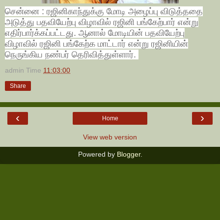
சென்னை : ரஜினிகாந்துக்கு மோடி அழைப்பு விடுத்ததை
அடுத்து பதவியேற்பு விழாவில் ரஜினி பங்கேற்பார் என்று
எதிர்பார்க்கப்பட்டது. ஆனால் மோடியின் பதவியேற்பு
விழாவில் ரஜினி பங்கேற்க மாட்டார் என்று ரஜினியின்
நெருங்கிய நண்பர் தெரிவித்துள்ளார்.
admin
Time
11:03:00
Share
‹
›
Home
View web version
Powered by
Blogger
.