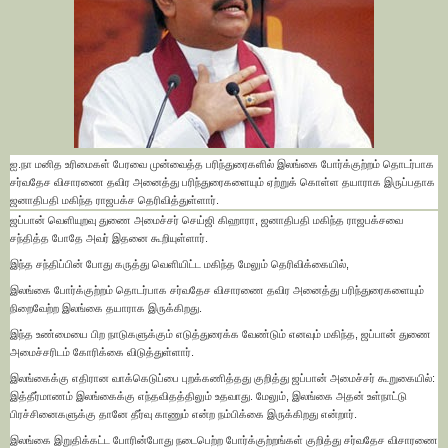
ஐ.நா மனித உரிமைகள் பேரவை முன்வைத்த பரிந்துரைகளில் இலங்கை போர்க்குற்றம் தொடர்பாக
சர்வதேச விசாரணை தவிர அனைத்து பரிந்துரைகளையும் ஏற்றுக் கொள்ள தயாராக இருப்பதாக
ஜனாதிபதி மகிந்த ராஜபக்ச தெரிவித்துள்ளார்.
ஜப்பான் வெளியுறவு துணை அமைச்சர் செய்ஜி கிஹாரா, ஜனாதிபதி மகிந்த ராஜபக்சவை
சந்தித்த போதே அவர் இதனை கூறியுள்ளார்.
இந்த சந்திப்பின் போது கருத்து வெளியிட்ட மகிந்த மேலும் தெரிவிக்கையில்,
இலங்கை போர்க்குற்றம் தொடர்பாக சர்வதேச விசாரணை தவிர அனைத்து பரிந்துரைகளையும்
நிறைவேற்ற இலங்கை தயாராக இருக்கிறது.
இந்த உண்மையை பிற நாடுகளுக்கும் எடுத்துரைக்க வேண்டும் எனவும் மகிந்த, ஜப்பான் துணை
அமைச்சரிடம் கோரிக்கை விடுத்துள்ளார்.
இலங்கைக்கு எதிரான வாக்கெடுப்பை புறக்கணித்தது குறித்து ஜப்பான் அமைச்சர் கூறுகையில்:
இத்தீர்மாணம் இலங்கைக்கு எந்தவிதத்திலும் உதவாது. மேலும், இலங்கை அதன் உள்நாட்டு
பிரச்சினைகளுக்கு தானே தீர்வு காணும் என்ற நம்பிக்கை இருக்கிறது என்றார்.
இலங்கை இறுதிக்கட்ட போரின்போது நடைபெற்ற போர்க்குற்றங்கள் குறித்து சர்வதேச விசாரணை