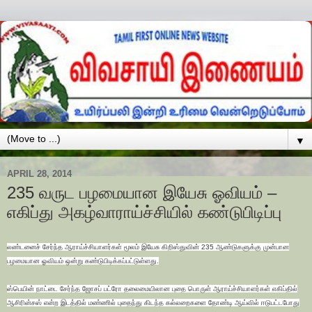
▼
APRIL 28, 2014
235 வருட பழமையான இயேசு ஓவியம் –
எகிப்து அகழ்வாராய்ச்சியில் கண்டுபிடிப்பு
லண்டனைச் சேர்ந்த ஆராய்ச்சியாளர்கள் மூலம் இயேசு கிறிஸ்துவின் 235 ஆண்டுகளுக்கு முன்பான
பழமையான ஓவியம் ஒன்று கண்டுபிடிக்கப்பட்டுள்ளது.
ஸ்பெயின் நாட்டை சேர்ந்த ஜோசப் பட்ரோ தலைமையிலான புதை பொருள் ஆராய்ச்சியாளர்கள் எகிப்தில்
ஆசிரின்சஸ் என்ற இடத்தில் மண்ணில் புதைந்து கிடந்த கல்லறைகளை தோண்டி ஆய்வில் ஈடுபட்டபோது