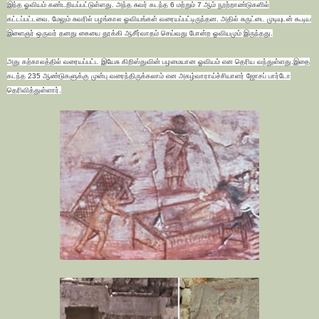
இந்த ஓவியம் கண்டறியப்பட்டுள்ளது. அந்த சுவர் கடந்த 6 மற்றும் 7 ஆம் நூற்றாண்டுகளில்
கட்டப்பட்டவை. மேலும் சுவரில் பழங்கால ஓவியங்கள் வரையப்பட்டிருந்தன. அதில் சுருட்டை முடியுடன் கூடிய
இளைஞர் ஒருவர் தனது கையை தூக்கி ஆசீர்வாதம் செய்வது போன்ற ஓவியமும் இருந்தது.
அது கற்காலத்தில் வரையப்பட்ட இயேசு கிறிஸ்துவின் பழமையான ஓவியம் என தெரிய வந்துள்ளது.இதை
கடந்த 235 ஆண்டுகளுக்கு முன்பு வரைந்திருக்கலாம் என அகழ்வாராய்ச்சியாளர் ஜோசப் பார்டோ
தெரிவித்துள்ளார்.