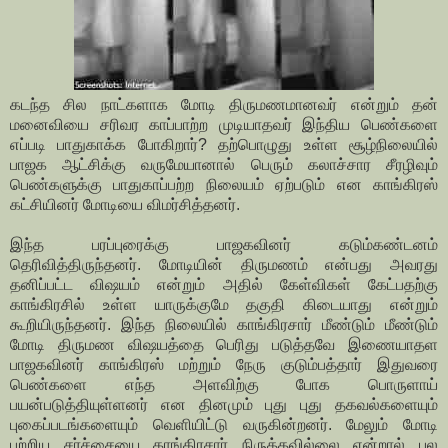
கடந்த சில நாட்களாக மோடி திருமணமானவர் என்றும் தன்
மனைவியை சரிவர காப்பாற்ற முடியாதவர் இந்திய பெண்களை
எப்படி பாதுகாக்க போகிறார்? தற்பொழுது உள்ள சூழ்நிலையில்
பாஜக ஆட்சிக்கு வருமேயானால் பெரும் கலாச்சார சீரழிவும்
பெண்களுக்கு பாதுகாப்பற்ற நிலையம் ஏற்படும் என காங்கிரஸ்
கட்சியினர் மோடியை விமர்சித்தனர்.
இந்த பரப்புரைக்கு பாஜகவினர் கடும்கண்டனம்
தெரிவித்திருந்தனர். மோடியின் திருமணம் என்பது அவரது
தனிப்பட்ட விஷயம் என்றும் அதில் கேள்விகள் கேட்பதற்கு
காங்கிரசில் உள்ள யாருக்குமே தகுதி கிடையாது என்றும்
கூறியிருந்தனர். இந்த நிலையில் காங்கிரசார் மீண்டும் மீண்டும்
மோடி திருமண விஷயத்தை பெரிது படுத்தவே இணையாதள
பாஜகவினர் காங்கிரஸ் மற்றும் நேரு குடும்பத்தார் இதுவரை
பெண்களை எந்த அளவிற்கு போக பொருளாய்
பயன்படுத்தியுள்ளனர் என தினமும் புது புது தகவல்களையும்
புகைப்படங்களையும் வெளியிட்டு வருகின்றனர். மேலும் மோடி
பற்றிய சர்ச்சையை காங்கிரசார் நிருத்தவில்லை என்றால் பல