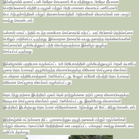
இவ்விழாவில் நானாட்டான் பிரதேச செயலாளர் சி.ஏ.சந்திரஐயா, பிரதேச நீர்பாசன
பொறியிலலாளர் எந்திரி ந.மயூரன் மற்றும் பிரதி மாகாண விவசாயப் பணிப்பாளர்
பொ.அற்புதச்சந்திரன் மற்றும் திணைக்களத்தின் அதிகாரிகள் விவசாயிகள் என பலரும்
கலந்து கொண்டனர்.
மன்னார் மாவட்டத்தில் கடந்த காலபோக செய்கையில் எற்பட்ட வரட்சியினால் நெற்செய்கை
பெரிதும் பாதிக்கப்பட்டிருந்தது. இவ்வாறான நிலையில் வயது குறைந்த நெல்லினங்களின்
செய்கையின் முக்கியத்துவம் பற்றி விளக்குவதற்காக இவ்விழா ஒழுங்கு
செய்யப்பட்டிருந்தது.
இவ்விழாவில் பகுதியாக கருக்கப்பட்ட உமி பிரயோகத்தின் முக்கியத்துவமும் அதன் தயாரிப்பு
முறை தொடர்பாகவும் குழுமியிருந்த விவசாயிகளுக்கு விரிவான செய்முறை விளக்கம்
பாடவிதான உத்தியோகத்தரால் அளிக்கப்பட்டது. மேலும் உயிர்கரி உற்பத்தி தொடர்பாகவும்
விரிவான செய்முறை விளக்கம் வழங்கப்பட்டது.
தொடர்ந்து நடுகை இயந்திரம் மூலம் நெல் நாற்றுக்களை நடும் முறை விவசாயிகளுக்கு
நேரடியாக செய்முறை விளக்கம் மூலம் அளிக்கப்பட்டது. இதன்போது விவசாயிகள்
இயந்திரம் இயக்குவது தொடர்பான சந்தேகங்களை ஆர்வத்துடன் கேட்டறிந்து கொண்டனர்.
இந்நிகழ்வில் கட்டுக்கரை திட்ட முகாமைத்துவ குழுத் தலைவர் மற்றும் உறுப்பினர்கள்
மற்றும் விவசாய அமைப்பின் பிரதிநிதிகள் என பலதரப்பட்ட மக்களும் கலந்து கொண்டமை
குறிப்பிடத்தக்கது.