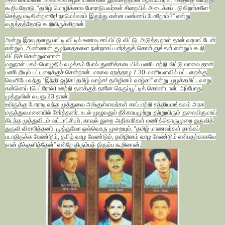
அண்ணாமலை பல்கலைக் கழக மாணவன் இராசேந்திரன் ஆகியோரின் ஈகத்தை வியந்து
கூறியதோடு, “தமிழ் மொழிக்காக போராடுபவர்கள் சிறையில் அடைக்கப் படுகிறார்களே!
செத்து மடிகின்றனரே! நாமெல்லாம் இருந்து என்ன பண்ணப் போறோம்?” என்று
வருத்தத்தோடு கூறியிருக்கிறான்.
அன்று இரவு தனது பாட்டி வீட்டில் உணவு சாப்பிட்டு விட்டு, அடுத்த நாள் தான் வரமாட்டேன்
என்றும், அண்ணன் குழந்தைகளை நன்றாகப் பார்த்துக் கொள்ளுங்கள் என்றும் கூறி
விட்டுச் சென்றுள்ளான்.
மறுநாள் பகல் பொழுதில் வழக்கம் போல் துணிக்கடையில் பணியாற்றி விட்டு மாலை தான்
பணிபுரியும் பட்டறைக்குச் சென்றான். மாலை ஏறத்தாழ 7.30 மணியளவில் பட்டறைக்கு
வெளியே வந்து “இந்தி ஒழிக! தமிழ் வாழ்க! தமிழினம் வாழ்க!” என்று முழக்கமிட்டவாறு
கன்னெய் (பெட்ரோல்) ஊற்றி தனக்குத் தானே நெருப்பூட்டிக் கொண்டான். அப்போது
முத்துவின் வயது 23 தான்.
உயிருக்கு போராடி வந்த முத்துவை அங்குள்ளவர்கள் காப்பாற்றி சத்தியமங்கலம் அரசு
மருத்துவமனையில் சேர்த்தனர். உடல் முழுவதும் தீக்காயமுற்று குற்றுயிரும் குலையிருமாய்
கிடந்த முத்துவிடம் வட்டாட்சியர், காவல் துறை அதிகாரிகள் மணிக்கொருமுறை துருவித்
துருவி விசாரித்தனர். முத்துவோ ஒவ்வொரு முறையும், “தமிழ் மாணவர்கள் தாக்கப்
படாதிருக்க வேண்டும், தமிழ் வாழ வேண்டும், தமிழினம் வாழ வேண்டும் என்பதற்காகவே
நான் தீக்குளித்தேன்” என்றே திரும்பத் திரும்ப கூறினான்.