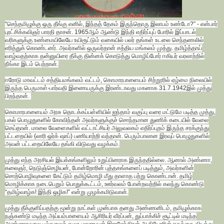
“செந்தமிழுக்கு ஒரு தீங்கு எனில், இந்தத் தேகம் இருந்தொரு இலாபம் உண்டோ?” - என்பார்
புரட்சிக்கவிஞர் பாரதி தாசன். 1965ஆம் ஆண்டு இந்தி எதிர்ப்புப் போரில் இப்பாடல்
வரிகளுக்கு உண்மையிலேயே உயிரூட்டும் வகையில் பலர் தங்கள் உடலை செந்தணலில்
எரித்துக் கொண்டனர். அவர்களில் ஒருவர்தான் சத்திய மங்கலம் முத்து. தமிழ்த்தாய்
வாழ்வதற்காக தன்னுயிரை தீக்கு தின்னக் கொடுத்து மொழிப்போர் ஈகியர் வரலாற்றில்
நீங்கா இடம் பெற்றான்.
ஈரோடு மாவட்டம் சத்தியமங்கலம் வட்டம், கொமாரபாளையம் சிற்றூரில் ஏழ்மை நிலையில்
இருந்த பெருமாள்-பார்வதி இணையருக்கு இரண்டாவது மகனாக 31.7.1942இல் முத்து
பிறந்தான்.
கொமாரபாளையம் அரசு தொடக்கப்பள்ளியில் ஐந்தாம் வகுப்பு வரை மட்டுமே படித்த முத்து,
பகல் பொழுதுகளில் கோவிந்தன் அவர்களுக்குச் சொந்தமான துணிக் கடையில் வேலை
செய்தான். மாலை வேளைகளில் வட்டாட்சியர் அலுவலகம் எதிர்ப்புறம் இருந்த சரக்குந்து
பட்டறையில் (லாரி ஒர்க் ஷாப்) பணியாற்றி வந்தான். பெரும்பாலான இரவுப் பொழுதுகளில்
அவன் பட்டறையிலேயே தங்கி விடுவது வழக்கம்.
முத்து எந்த அரசியல் இயக்கங்களிலும் உறுப்பினராக இருந்ததில்லை. ஆனால் அண்ணா,
கலைஞர், நெடுஞ்செழியன், போன்றோரின் புத்தகங்களைப் படித்தும், அவர்களின்
சொற்பொழிவுகளை கேட்டும் தமிழ்மொழி மீது தாளாத பற்று கொண்டான். தமிழ்
மொழிக்காக நடைபெறும் பொதுக்கூட்டம், ஊர்வலம் போன்றவற்றில் கலந்து கொண்டு
“தமிழ்வாழ்க! இந்தி ஒழிக!” என்று முழக்கமிடுவான்.
முத்து தீக்குளிப்பதற்கு மூன்று நாட்கள் முன்பாக தனது அண்ணனிடம், தமிழுக்காக
நஞ்சுண்டு மடிந்த அய்யம்பாளையம் ஆசிரியர் வீரப்பன், துப்பாக்கிச் சூட்டில் மடிந்த