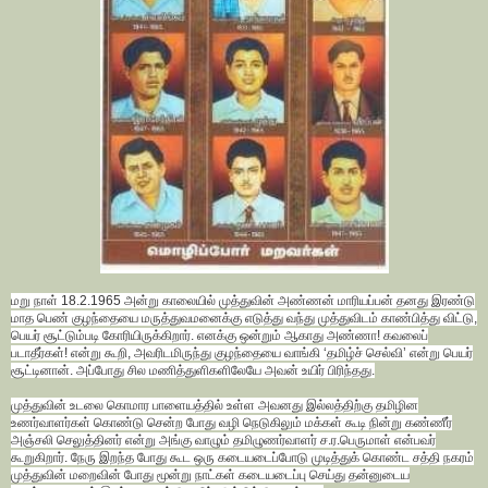
மறு நாள் 18.2.1965 அன்று காலையில் முத்துவின் அண்ணன் மாரியப்பன் தனது இரண்டு
மாத பெண் குழந்தையை மருத்துவமனைக்கு எடுத்து வந்து முத்துவிடம் காண்பித்து விட்டு,
பெயர் சூட்டும்படி கோரியிருக்கிறார். எனக்கு ஒன்றும் ஆகாது அண்ணா! கவலைப்
படாதீர்கள்! என்று கூறி, அவரிடமிருந்து குழந்தையை வாங்கி ‘தமிழ்ச் செல்வி’ என்று பெயர்
சூட்டினான். அப்போது சில மணித்துளிகளிலேயே அவன் உயிர் பிரிந்தது.
முத்துவின் உடலை கொமார பாளையத்தில் உள்ள அவனது இல்லத்திற்கு தமிழின
உணர்வாளர்கள் கொண்டு சென்ற போது வழி நெடுகிலும் மக்கள் கூடி நின்று கண்ணீர்
அஞ்சலி செலுத்தினர் என்று அங்கு வாழும் தமிழுணர்வாளர் ச.ர.பெருமாள் என்பவர்
கூறுகிறார். நேரு இறந்த போது கூட ஒரு கடையடைப்போடு முடித்துக் கொண்ட சத்தி நகரம்
முத்துவின் மறைவின் போது மூன்று நாட்கள் கடையடைப்பு செய்து தன்னுடைய