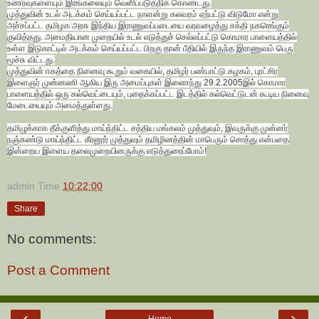
உணர்வுகளையும் இரங்கலையும் வெளிப்படுத்திக் கொண்டது.
முத்துவின் உடல் அடக்கம் செய்யப்பட்ட நாளன்று கலவரம் ஏற்பட்டு விடுமோ என்று
அச்சப்பட்ட தமிழக அரசு இந்திய இராணுவப்படையை வரவழைத்து சக்தி நகரெங்கும்
குவித்தது. அமைதியான முறையில் உடல் எடுத்துச் செல்லப்பட்டு கொமார பாளையத்தில்
உள்ள இடுகாட்டில் அடக்கம் செய்யப்பட்ட பிறகு தான் பீதியில் இருந்த இராணுவம் பெரு
மூச்சு விட்டது.
முத்துவின் ஈகத்தை நினைவு கூறும் வகையில், தமிழர் பண்பாட்டு கழகம், புரட்சிர
இளைஞர் முன்னணி ஆகிய இரு அமைப்புகள் இணைந்து 29.2.2005இல் கொமார
பாளையத்தில் ஒரு கல்வெட்டையும், புதைக்கப்பட்ட இடத்தில் கல்வெட்டுடன் கூடிய நினைவு
மேடையையும் அமைத்துள்ளது.
தமிழுக்காக தீக்குளித்து மாய்ந்திட்ட சத்திய மங்கலம் முத்துவும், இவருக்கு முன்னர்
நஞ்சுண்டு மாய்ந்திட்ட கீரனூர் முத்துவும் தமிழினத்தின் மாபெரும் சொத்து என்பதை
இன்றைய இளைய தலைமுறையினருக்கு எடுத்துரைப்போம்!
admin
Time
10:22:00
Share
No comments:
Post a Comment
‹
›
Home