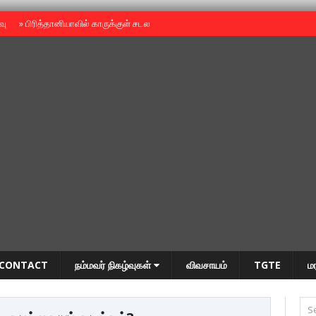
ைவு
»
பிரித்தானியாவில் காருக்குள் சடலம் -தமிழருடையதா ?
»
தியாகதீபம் அன்னை
CONTACT
நம்மவர் நிகழ்வுகள்
விவசாயம்
TGTE
ம