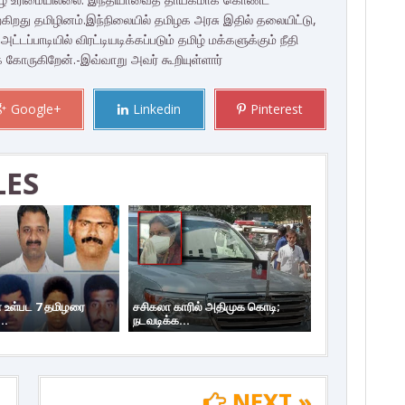
நிற்கிறது தமிழினம்.இந்நிலையில் தமிழக அரசு இதில் தலையிட்டு,
ட்டப்பாடியில் விரட்டியடிக்கப்படும் தமிழ் மக்களுக்கும் நீதி
ோருகிறேன்.-இவ்வாறு அவர் கூறியுள்ளார்
Google+
Linkedin
Pinterest
LES
 உள்பட 7 தமிழரை
சசிகலா காரில் அதிமுக கொடி;
..
நடவடிக்க...
NEXT »