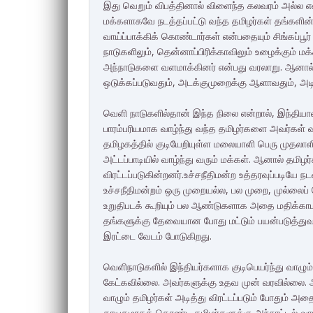
இது வெறும் விபத்தினால் விளைந்த கலவரம் அல்ல என
மக்களாகவே நடத்தப்பட்டு வந்த தமிழர்கள் தங்களின
வாய்ப்பாக்கிக் கொண்டார்கள் என்பதையும் சிங்கப்பூ
நாடுகளிலும், தென்னாப்பிரிக்காவிலும் உழைக்கும் ம
அந்நாடுகளை வளமாக்கினர் என்பது வரலாறு. ஆனால் 
ஒடுக்கப்படுவதும், அடக்குமுறைக்கு ஆளாவதும், அடி
வெளி நாடுகளில்தான் இந்த நிலை என்றால், இந்தியாவ
பாரம்பரியமாக வாழ்ந்து வந்த தமிழர்களை அவர்கள் வா
தமிழகத்தில் குடியேறியுள்ள மலையாளி பெரு முதலா
அட்டப்பாடியில் வாழ்ந்து வரும் மக்கள். ஆனால் தமி
விரட்டப்படுகின்றனர்.உச்சநீதிமன்ற உத்தரவுப்படியே
உச்சநீதிமன்றம் ஒரு முறையல்ல, பல முறை, முல்லைப்
உறுதிபடக் கூறியும் பல ஆண்டுகளாக அதை மதிக்காமல் 
தங்களுக்கு தேவையான போது மட்டும் பயன்படுத்துவத
இரட்டை வேடம் போடுகிறது.
வெளிநாடுகளில் இந்தியர்களாக குடிபெயர்ந்து வாழும்
கேட்கவில்லை. அவர்களுக்கு உதவ முன் வரவில்லை. அலட
வாழும் தமிழர்கள் அடித்து விரட்டப்படும் போதும்
தாயகமாகக் கொண்ட தமிழர்களுக்கு அந்நாட்டில் 