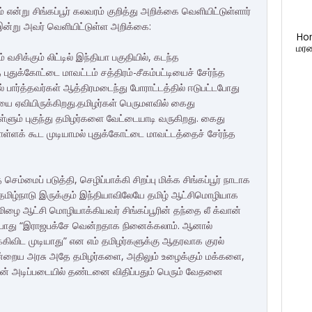
ம் என்று சிங்கப்பூர் கலவரம் குறித்து அறிக்கை வெளியிட்டுள்ளார்
ு இன்று அவர் வெளியிட்டுள்ள அறிக்கை:
Ho
மரண
் வசிக்கும் லிட்டில் இந்தியா பகுதியில், கடந்த
 புதுக்கோட்டை மாவட்டம் சத்திரம்-சீகம்பட்டியைச் சேர்ந்த
 பார்த்தவர்கள் ஆத்திரமடைந்து போராட்டத்தில் ஈடுபட்டபோது
ையை ஏவியிருக்கிறது.தமிழர்கள் பெருமளவில் கைது
ள்ளும் புகுந்து தமிழர்களை வேட்டையாடி வருகிறது. கைது
்ளக் கூட முடியாமல் புதுக்கோட்டை மாவட்டத்தைச் சேர்ந்த
ம்மைப் படுத்தி, செழிப்பாக்கி சிறப்பு மிக்க சிங்கப்பூர் நாடாக
தமிழ்நாடு இருக்கும் இந்தியாவிலேயே தமிழ் ஆட்சிமொழியாக
ிழை ஆட்சி மொழியாக்கியவர் சிங்கப்பூரின் தந்தை லீ க்வான்
ட போது “இராஜபக்சே வென்றதாக நினைக்கலாம். ஆனால்
கிவிட முடியாது” என எம் தமிழர்களுக்கு ஆதரவாக குரல்
இன்றைய அரசு அதே தமிழர்களை, அதிலும் உழைக்கும் மக்களை,
 அடிப்படையில் தண்டனை விதிப்பதும் பெரும் வேதனை