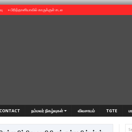
ைவு
»
பிரித்தானியாவில் காருக்குள் சடலம் -தமிழருடையதா ?
»
தியாகதீபம் அன்னை
CONTACT
நம்மவர் நிகழ்வுகள்
விவசாயம்
TGTE
ம