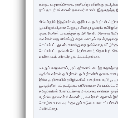
எங்கும் பாதுகாப்பில்லை, நாதியற்று நிற்கிறது தமிழின
நாம் தமிழர் கட்சியின் தலைவர் சீமான். இதுகுறித்த
சிங்கப்பூரில் இந்தியர்கள், குறிப்பாக தமிழர்கள் அதிகம
ஞாயிற்றுக்கிழமை பேருந்து விபத்து ஒன்றில் உயிரிழந்த
குமாரவேலின் மரணத்துக்கு நீதி கோரி, அதனை நேரில்
அவர்கள் மீது சிங்கப்பூர் அரசு கொடும் அடக்குமுற
செய்யப்பட்டதுடன், காவல்துறை ஒவ்வொரு வீட்டுக்கு
செய்யப்பட்ட தங்கள் சொந்தங்களைத் தொடர்புக் கொள
உறவினர்கள் பரிதவித்துக் கிடக்கிறார்கள்.
வெறும் காடுகளாய், முட்புதர்களாய் கிடந்த தேசத்தை செ
ஆக்கியவர்கள் தமிழர்கள். தமிழர்களின் தாயகமான 
இல்லாத நிலையில் தமிழர்களின் உழைப்பை மதித்து தம
யூ.ஈழத்தின் எம் தமிழினம் படுகொலை செய்யப்பட்
தமிழர்களின் போராட்டத்தை அவ்வளவு எளிதாக ஒடுக்
எழுப்பிய தலைவர் லீ க்வான் யூ அவர்கள். ஆனால் 
கொடுமையாக அடக்குவதும் கடுமையான சட்டங்களின்
அளிக்கிறது.