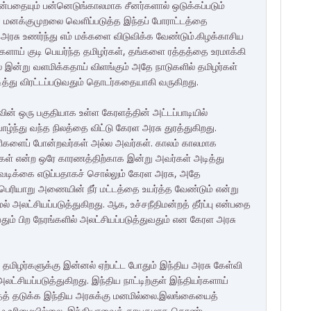
்பதையும் பன்னெடுங்காலமாக சீனர்களால் ஒடுக்கப்படும்
் மனக்குமுறலை வெளிப்படுத்த இந்தப் போராட்டத்தை
ர் அரசு உணர்ந்து எம் மக்களை விடுவிக்க வேண்டும்.கிழக்காசிய
க்களாய் குடி பெயர்ந்த தமிழர்கள், தங்களை ரத்தத்தை உரமாக்கி
இன்று வளமிக்கதாய் விளங்கும் அதே நாடுகளில் தமிழர்கள்
த்து விரட்டப்படுவதும் தொடர்கதையாகி வருகிறது.
ின் ஒரு பகுதியாக உள்ள கேரளத்தின் அட்டப்பாடியில்
ழ்ந்து வந்த நிலத்தை விட்டு கேரள அரசு துரத்துகிறது.
ளிகளைப் போன்றவர்கள் அல்ல அவர்கள். காலம் காலமாக
ழர்கள் என்ற ஒரே காரணத்திற்காக இன்று அவர்கள் அடித்து
 நடவடிக்கை எடுப்பதாகச் சொல்லும் கேரள அரசு, அதே
 பெரியாறு அணையின் நீர் மட்டத்தை உயர்த்த வேண்டும் என்று
அலட்சியப்படுத்துகிறது. ஆக, உச்சநீதிமன்றத் தீர்ப்பு என்பதை
ும் பிற நேரங்களில் அலட்சியப்படுத்துவதும் என கேரள அரசு
 தமிழர்களுக்கு இன்னல் ஏற்பட்ட போதும் இந்திய அரசு கேள்வி
்சியப்படுத்துகிறது. இந்திய நாட்டிற்குள் இந்தியர்களாய்
 அதைத் தடுக்க இந்திய அரசுக்கு மனமில்லை.இலங்கையைத்
வாழ உரிமையில்லை. இந்தியாவைத் தாயகமாக கொண்ட