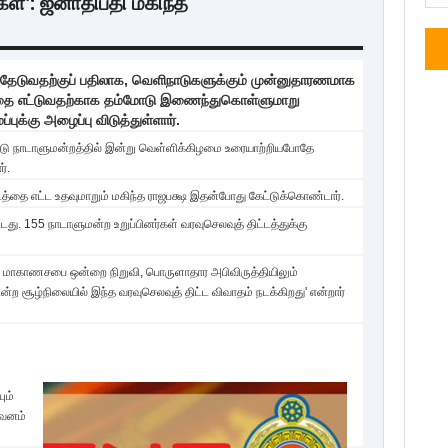
ர்கள்': ஜனாதிபதி மகிந்த
ு தேடுவதற்குப் பதிலாக, வெளிநாடுகளுக்கும் முன்னுதாரணமாக
்டத்தை எட்டுவதற்காக தம்மோடு இணைந்துகொள்ளுமாறு
புக்கு அழைப்பு விடுத்துள்ளார்.
ட்டு நாடாளுமன்றத்தில் இன்று வெள்ளிக்கிழமை உரையாற்றியபோதே
்.
்தை எட்ட உதவுமாறும் மகிந்த ராஜபக்ஷ இதன்போது கேட்டுக்கொண்டார்.
டது. 155 நாடாளுமன்ற உறுப்பினர்கள் வரவுசெலவுத் திட்டத்துக்கு
் மாகாணசபை ஒன்றை நிறுவி, பொருளாதார அபிவிருத்தியிலும்
்ற சூழ்நிலையில் இந்த வரவுசெலவுத் திட்ட விவாதம் நடக்கிறது' என்றார்
ும்
கவனம்