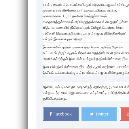
'நான் தலைவர் ஆர். சம்பந்தனிடமும் இந்த நாடாளுமன்றத்திடமு
முதலமைச்சர் விக்னேஸ்வரன் தலைமையிலான வடக்கு
மாகாணசபையிடமும் நல்லிணக்கத்துக்காகவும்
சமாதானத்துக்காகவும் அபிவிருத்திக்காகவும் எமது நாட்டுக்கே
உரித்தான வகையில் தீர்வொன்றைப் பெற்றுக்கொள்வதற்காக
எம்மோடு இணைந்துகொள்ளுமாறு அழைப்பு விடுக்கின்றேன்'
என்றார் இலங்கை ஜனாதிபதி.
இலங்கையில் யுத்தம் முடிவடைந்த பின்னர், தமிழ்த் தேசியக்
கூட்டமைப்புக்கும் ஆளும் ஸ்ரீலங்கா சுதந்திரக் கட்சி தலைமை
அரசாங்கத்திற்கும் இடையில் நடந்துவந்த இனப்பிரச்சனை தீர்வ
இடையில் இனப்பிரச்சனை தீர்வு பற்றி ஆராய்வதற்காக அரசாங்கம
தேசியக் கூட்டமைப்புக்கும் அரசாங்கம் அழைப்பு விடுத்துவருகிற
ஆனால், அப்படியான நாடாளுமன்றத் தெரிவுக்குழு மூலமான பேச்சு
என்று கடந்த கால அனுபவங்களை சுட்டிக்காட்டி தமிழ்த் தேசியக
குறிப்பிடத்தக்கது.
Facebook
Twitter