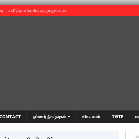
ைவு
»
பிரித்தானியாவில் காருக்குள் சடலம் -தமிழருடையதா ?
»
தியாகதீபம் அன்னை
CONTACT
நம்மவர் நிகழ்வுகள்
விவசாயம்
TGTE
ம