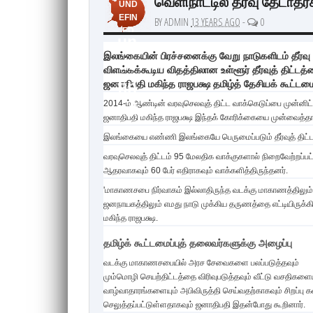
வெளிநாட்டில் தீர்வு தேடாதீ
UND
EFIN
BY ADMIN
13 YEARS AGO
-
0
ED
un
இலங்கையின் பிரச்சனைக்கு வேறு நாடுகளிடம் தீர்வ
de
விளங்கக்கூடிய விதத்திலான உள்ளூர் தீர்வுத் திட
fin
ஜனாதிபதி மகிந்த ராஜபக்ஷ தமிழ்த் தேசியக் கூட்டமைப்
2014-ம் ஆண்டின் வரவுசெலவுத் திட்ட வாக்கெடுப்பை முன்னி
ed
ஜனாதிபதி மகிந்த ராஜபக்ஷ இந்தக் கோரிக்கையை முன்வைத்தார
இலங்கையை எண்ணி இலங்கையே பெருமைப்படும் தீர்வுத் திட்டத
வரவுசெலவுத் திட்டம் 95 மேலதிக வாக்குகளால் நிறைவேற்றப்பட்
ஆதரவாகவும் 60 பேர் எதிராகவும் வாக்களித்திருந்தனர்.
'மாகாணசபை நிர்வாகம் இல்லாதிருந்த வடக்கு மாகாணத்திலும
ஜனநாயகத்திலும் எமது நாடு முக்கிய தருணத்தை எட்டியிருக்கின
மகிந்த ராஜபக்ஷ.
தமிழ்க் கூட்டமைப்புத் தலைவர்களுக்கு அழைப்பு
வடக்கு மாகாணசபையில் அரச சேவைகளை பலப்படுத்தவும்
மும்மொழி செயற்திட்டத்தை விரிவுபடுத்தவும் வீட்டு வசதிகளைய
வாழ்வாதாரங்களையும் அபிவிருத்தி செய்வதற்காகவும் சிறப்பு 
செலுத்தப்பட்டுள்ளதாகவும் ஜனாதிபதி இதன்போது கூறினார்.