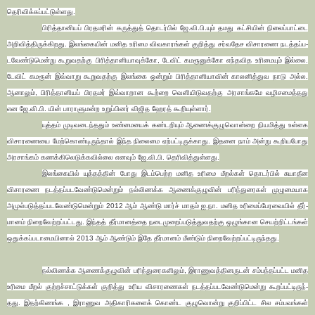
தெரி­விக்­கப்­பட்­டுள்­ளது.
பிரித்­தா­னியப் பிர­த­மரின் கருத்துத் தொடர்பில் ஜே.வி.பி.யும் தமது கட்­சியின் நிலைப்­பாட்டை
அறி­வித்­தி­ருக்­கி­றது. இலங்­கையின் மனித உரிமை விவ­கா­ரங்கள் குறித்து சர்­வ­தேச விசா­ரணை நடத்­தப்­ப­
ட­வேண்­டு­மென்று கூறு­வ­தற்கு பிரித்­தா­னி­யா­வுக்கோ, டேவிட் ­க­ம­ரூ­னுக்கோ எந்­த­வித உரிமையும் இல்லை.
டேவிட் கமரூன் இவ்­வாறு கூறு­வ­தற்கு இலங்கை ஒன்றும் பிரித்­தா­னி­யாவின் கால­னித்­துவ நாடு அல்ல.
ஆனாலும், பிரித்­தா­னியப் பிர­தமர் இவ்­வா­றான கூற்றை வெளியி­டு­வ­தற்கு அர­சாங்­கமே வழி­ச­மைத்­தது
என ஜே.வி.பி. யின் பாரா­ளு­மன்ற உறுப்­பினர் விஜித ஹேரத் கூறி­யுள்ளார்.
யுத்தம் முடி­வ­டைந்­ததும் உண்­மையைக் கண்­ட­றியும் ஆணைக்­கு­ழு­வொன்றை நிய­மித்து உள்­ளக
விசா­ர­ணையை மேற்­கொண்­டி­ருந்தால் இந்த நிலைமை ஏற்­பட்­டி­ருக்­காது. இதனை நாம் அன்று கூறி­ய­போது
அர­சாங்கம் கணக்­கி­லெ­டுக்­க­வில்லை எனவும் ஜே.வி.பி. தெரி­வித்­துள்­ளது.
இலங்­கையில் யுத்­தத்தின் போது இடம்பெற்ற மனித உரிமை மீறல்கள் தொடர்பில் சுயா­தீன
விசா­ரணை நடத்­தப்­ப­ட­வேண்­டு­மென்றும் நல்­லி­ணக்க ஆணைக்­கு­ழுவின் பரிந்­து­ரைகள் முழு­மை­யாக
அமுல்­ப­டுத்­தப்­ப­ட­வேண்­டு­மென்றும் 2012 ஆம் ஆண்டு மார்ச் மாதம் ஐ.நா. மனித உரி­மைப்­பே­ர­வையில் தீர்­
மானம் நிறை­வேற்­றப்­பட்­டது. இந்தத் தீர்­மா­னத்தை நடை­மு­றைப்­ப­டுத்­து­வ­தற்கு ஒழுங்­கான செயற்­றிட்­டங்கள்
ஒதுக்­கப்­ப­டா­மை­யினால் 2013 ஆம் ஆண்டும் இதே தீர்­மானம் மீண்டும் நிறை­வேற்­றப்­பட்­டி­ருந்­தது.
நல்­லி­ணக்க ஆணைக்­கு­ழுவின் பரிந்­து­ரை­க­ளிலும், இரா­ணு­வத்­தி­ன­ருடன் சம்­பந்­தப்­பட்ட மனித
உரிமை மீறல் குற்­றச்­சாட்­டுக்கள் குறித்து உரிய விசா­ர­ணைகள் நடத்­தப்­ப­ட­வேண்­டு­மென்று கூறப்­பட்­டி­ருந்­
தது. இதற்­கி­ணங்க , இரா­ணுவ அதி­கா­ரி­களைக் கொண்ட குழு­வொன்று குறிப்­பிட்ட சில சம்­ப­வங்கள்