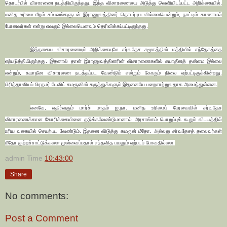
தொடர்பில் விசா­ரணை நடத்­தி­யி­ருந்­தது. இந்த விசா­ர­ணையை அடுத்து வெளியி­டப்­பட்ட அறிக்­கையில்,
மனித உரிமை மீறல் சம்பவங்களுடன் இராணுவத்தினர் தொடர்புபடவில்லையென்றும், நாட்டில் காணாமல்
போனவர்கள் என்று எவரும் இல்லையெனவும் தெரிவிக்கப்பட்டிருந்தது.
இத்தகைய விசாரணையும் அறிக்கையுமே சர்வதேச சமூகத்தின் மத்தியில் சந்தேகத்தை
ஏற்படுத்தியிருந்தது. இதனால் தான் இராணுவத்தினரின் விசாரணைகளில் சுயாதீனத் தன்மை இல்லை
என்றும், சுயாதீன விசாரணை நடத்தப்பட வேண்டும் என்றும் கோரும் நிலை ஏற்பட்டிருக்கின்றது.
பிரித்தானியப் பிரதமர் டேவிட் கமரூனின் கருத்துக்களும் இதனையே பறைசாற்றுவதாக அமைந்துள்ளன.
எனவே, எதிர்வரும் மார்ச் மாதம் ஐ.நா. மனித உரிமைப் பேரவையில் சர்வதேச
விசாரணைக்கான கோரிக்கையினை தடுக்கவேண்டுமானால் அரசாங்கம் பொறுப்புக் கூறும் விடயத்தில்
உரிய வகையில் செயற்பட வேண்டும். இதனை விடுத்து கமரூன் மீதோ, அல்லது சர்வதேசத் தலைவர்கள்
மீதோ குற்றச்சாட்டுக்களை முன்வைப்பதால் எந்தவித பயனும் ஏற்படப் போவதில்லை.
admin
Time
10:43:00
Share
No comments:
Post a Comment