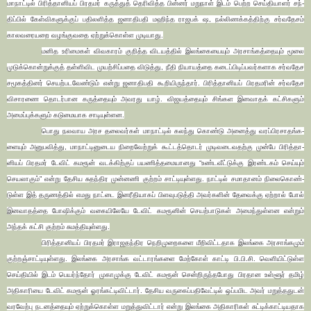
மாநாட்டில் பிரித்­தா­னியப் பிர­தமர் கருத்துத் தெரி­வித்த பின்னர் மறுநாள் இடம் பெற்ற செய்­தி­யாளர் சந்­
திப்பில் கேள்­வி­க­ளுக்குப் பதி­ல­ளித்த ஜனா­தி­பதி மஹிந்­த­ ரா­ஜ­ப­க் ஷ, நல்­லி­ணக்­கத்­திற்கு சர்­வ­தேசம்
கால­வ­ரை­யறை வழங்­கு­வதை ஏற்­றுக்­கொள்ள முடி­யாது.
மனித உரி­மைகள் விவ­காரம் குறித்த விட­யத்தில் இலங்­கை­யையும் அர­சாங்­கத்­தையும் மூலை
முடுக்­­கொன்­றுக்குத் தள்­ளி­விட முயற்­சிப்­பதை விடுத்து, நீதி நியா­யத்தை கடைப்­பி­டிப்­ப­வர்­க­ளாக சர்­வ­தேச
சமூ­கத்­தினர் செயற்­ப­ட­வேண்டும் என்று ஜனா­தி­பதி கூறி­யி­ருந்தார். பிரித்­தா­னியப் பிர­த­மரின் சர்­வ­தேச
விசா­ரணை தொடர்­பான கருத்­தையும் அவ­ரது யாழ். விஜ­யத்­தையும் சிங்­கள இன­வாதக் கட்­சி­களும்
அமைப்­புக்­களும் கடு­மை­யாக சாடி­யுள்­ளன.
பொது­ ந­ல­வாய அரச தலை­வர்கள் மாநாட்டில் கலந்து கொண்டு அனைத்து வரப்­பி­ர­சா­தங்­க­
ளையும் அனு­ப­வித்து, மாநாட்­டி­னு­டைய நிறை­வேற்றுக் கூட்­டத்­தொடர் முடி­வ­டை­வ­தற்கு முன்பே பிரித்­தா­
னியப் பிர­தமர் டேவிட் கமரூன் வடக்­கிற்குப் பய­ணித்­த­மை­யா­னது “உண்­ட­வீட்­டுக்கு இரண்­டகம் செய்யும்
செய­லாகும்” என்று தேசிய சுதந்­திர முன்­னணி குற்றம் சாட்­டி­யுள்­ளது. நாட்டில் சமா­தானம் நிலை­கொண்­
டுள்ள இத்­ த­ரு­ணத்தில் எமது நாட்டை இன­ரீ­தி­யாகப் பிள­வு­ப­டுத்தி அவர்­களின் தேவைக்கு ஏற்றால் போல்
இன­வா­தத்தை போஷிக்கும் வகை­யி­லேயே டேவிட் கம­ரூனின் செயற்­பா­டுகள் அமைந்­துள்­ளன என்றும்
அந்தக் கட்சி குற்றம் சுமத்­தி­யுள்­ளது.
பிரித்­தா­னியப் பிர­தமர் இரா­ஜ­தந்­திர நெறி­மு­றை­களை மீறி­விட்­ட­தாக இலங்கை அர­சாங்­கமும்
குற்­றஞ்­சாட்­டி­யுள்­ளது. இலங்கை அர­சாங்க வட்­டா­ரங்­களை மேற்கோள் காட்டி பி.பி.சி. வெளியிட்­டுள்ள
செய்­தியில் இடம் பெயர்ந்தோர் முகா­முக்கு டேவிட் கமரூன் சென்­றி­ருந்­த­போது பிர­தான உள்ளூர் தமிழ்
அதி­கா­ரியை டேவிட் கமரூன் ஓரங்­கட்­டி­விட்டார். தேசிய வரு­கைப்­ப­தி­வேட்டில் ஒப்­ப­மிட அவர் மறுத்­த­துடன்
வர­வேற்பு நட­னத்­தையும் ஏற்­றுக்­கொள்ள மறுத்­து­விட்டார் என்று இலங்கை அதி­கா­ரிகள் சுட்­டிக்­காட்­டி­ய­தாக