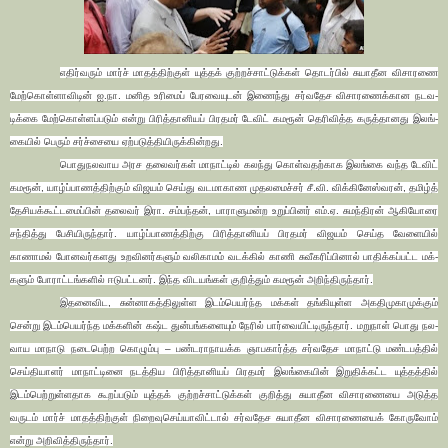
எதிர்­வரும் மார்ச் மாதத்­திற்குள் யுத்தக் குற்­றச்­சாட்­டுக்கள் தொடர்பில் சுயா­தீன விசா­ரணை
மேற்­கொள்­ளா­விடின் ஐ.நா. மனித உரிமைப் பேர­வை­யுடன் இணைந்து சர்­வ­தேச விசா­ர­ணைக்­கான நட­வ­
டிக்கை மேற்­கொள்­ளப்­படும் என்று பிரித்­தா­னியப் பிர­தமர் டேவிட் கமரூன் தெரி­வித்த கருத்­தா­னது இலங்­
கையில் பெரும் சர்ச்­சையை ஏற்­ப­டுத்­தி­யி­ருக்­கின்­றது.
பொது­ந­ல­வாய அரச தலை­வர்கள் மாநாட்டில் கலந்து கொள்­வ­தற்­காக இலங்கை வந்த டேவிட்
கமரூன், யாழ்ப்­பா­ணத்­திற்கும் விஜயம் செய்து வட­மா­காண முத­ல­மைச்சர் சீ.வி. விக்­கி­னேஸ்­வரன், தமிழ்த்
தேசி­யக்­கூட்­ட­மைப்பின் தலைவர் இரா. சம்­பந்தன், பாரா­ளு­மன்ற உறுப்­பினர் எம்.ஏ. சுமந்­திரன் ஆகி­யோரை
சந்­தித்து பேசி­யி­ருந்தார். யாழ்ப்­பா­ணத்­திற்கு பிரித்­தா­னியப் பிர­தமர் விஜயம் செய்த வேளையில்
காணாமல் போன­வர்­க­ளது உற­வி­னர்­களும் வலி­காமம் வடக்கில் காணி சுவீ­க­ரிப்­பினால் பாதிக்­கப்­பட்ட மக்­
களும் போராட்­டங்­களில் ஈடு­பட்­டனர். இந்த விட­யங்கள் குறித்தும் கமரூன் அறிந்­தி­ருந்தார்.
இத­னை­விட, சுன்­னா­கத்­தி­லுள்ள இடம்பெயர்ந்த மக்கள் தங்­கி­யுள்ள அக­தி­மு­கா­முக்கும்
சென்று இடம்பெயர்ந்த மக்­களின் கஷ்ட துன்­பங்­க­ளையும் நேரில் பார்­வை­யிட்­டி­ருந்தார். மறுநாள் பொது ­ந­ல­
வாய மாநாடு நடை­பெற்ற கொழும்பு – பண்­ட­ரா­நா­யக்க ஞாபகார்த்த சர்­வ­தேச மாநாட்டு மண்­ட­பத்தில்
செய்­தி­யாளர் மாநாட்­டினை நடத்­திய பிரித்­தா­னியப் பிர­தமர் இலங்­கையின் இறு­திக்­கட்ட யுத்­தத்தில்
இடம்பெற்­றுள்­ள­தாக கூறப்­படும் யுத்தக் குற்­றச்­சாட்­டுக்கள் குறித்து சுயா­தீன விசா­ர­ணையை அடுத்த
வருடம் மார்ச் மாதத்­திற்குள் நிறைவுசெய்­யா­விட்டால் சர்­வ­தேச சுயா­தீன விசா­ர­ணையைக் கோருவோம்
என்று அறி­வித்­தி­ருந்தார்.