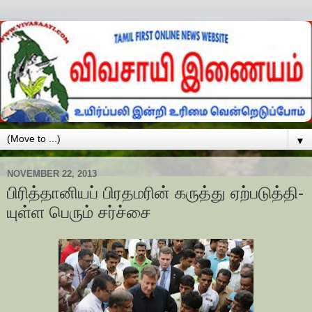
▼
NOVEMBER 22, 2013
பிரித்­தா­னியப் பிர­த­மரின் கருத்து ஏற்­ப­டுத்­தி­
யுள்ள பெரும் சர்ச்சை