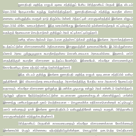
ஜனா­தி­பதி மஹிந்­த ­ரா­ஜ­ப­க் ஷவை சந்­தித்­துப் ­பே­சிய பிரித்­தா­னியப் பிர­தமர் இந்த விடயம்
தொடர்பில் நேர­டி­யா­கவே கருத்து தெரி­வித்­தி­ருந்தார். ஜனா­தி­ப­தி­யையும் சந்­தித்து சுயா­தீன விசா­ர­
ணையை வலி­யு­றுத்­திய கமரூன் நாடு திரும்­பிய பின்னர் அந்­நாட்டின் பாரா­ளு­மன்­றத்தில் இலங்கை விஜயம்
தொடர்பில் விசேட உரை­யாற்­றினார். இந்த உரை­யின்­போது இலங்­கையில் நல்­லி­ணக்­கத்தைக் கட்­டி­யெ­ழுப்­பு­
வ­தற்குத் தேவை­யான செயற்­பா­டுகள் குறித்தும் அவர் சுட்­டிக்­காட்­டி­யி­ருந்தார்.
மனித உரிமை மீறல்கள் தொடர்­பான குற்­றச்­சாட்­டுக்கள் குறித்து இலங்கை அர­சாங்­கத்­தினால்
நடத்­தப்­பட்­டுள்ள விசா­ர­ணை­களில் அதி­க­மா­னவை இரா­ணு­வத்தின் தலை­மை­யி­லேயே இடம்பெற்­றுள்­ள­மை­
யினால் அவை முற்­று­மு­ழு­தாக சுயா­தீனத்தன்மை கொண்­ட­வை­யாக அமை­ய­வில்லை. இதனால், மார்ச்
மாதத்­திற்குள் சுயா­தீன விசா­ரணை நடத்­தப்­ப­ட­வேண்டும். இல்­லையேல், சர்­வ­தேச விசா­ர­ணைக்குக்
கோரவேண்­டிய நிலை ஏற்­படும் என்று தெரி­வித்­துள்ளார்.
இந்த விடயம் குறித்து இலங்கை ஜனா­தி­பதி மஹிந்­த­ ரா­ஜ­ப­க் ஷ­வு­ட­னான சந்­திப்பில் வலி­யு­
றுத்­தினேன். இவ்­ வி­வ­கா­ரத்தை கையாள்­வ­தற்கு அர­சாங்­கத்­திற்கு போதிய கால அவ­காசம் தேவைப்­ப­டு­
வ­தா­கவும், சர்­வ­தேச விசா­ரணை ஒன்­றுக்கு இட­ம­ளிக்க முடி­யாது என்றும் அவர் என்­னிடம் தெரி­வித்தார்.
ஆயினும் புதி­தாக தேர்ந்­தெ­டுக்­கப்­பட்­டுள்ள வட­மா­காண முத­ல­மைச்­ச­ருடன் பங்­கா­ளித்­து­வப் ­பாங்கில்
இணைந்து பணி­யாற்­று­வதன் மூலம் வெற்­றி­க­ர­மான – செழு­மை­மிக்க எதிர்­கா­ல­மொன்றைக் கட்­டி­யெ­ழுப்­
பலாம் என்­ப­தையும் நான் இலங்கை ஜனா­தி­ப­தி­யிடம் வலி­யு­றுத்­தினேன் எனவும் கமரூன், பிரித்­தா­னியப்
பாரா­ளு­மன்­றத்தில் எடுத்­துக்­கூ­றி­யுள்ளார்.
பிரித்­தா­னியப் பிர­த­மரின் காலவரை­ய­றையும் சர்­வ­தேச விசா­ர­ணைக்­கான கோரிக்­கையும்
இலங்­கையில் பெரும் சர்ச்­சையை ஏற்­ப­டுத்­தி­யி­ருக்­கின்­றன. கொழும்பில் நடை­பெற்ற செய்­தி­யாளர்