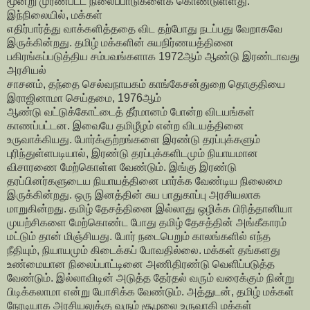
மூன்று முரண்பட்ட நிலைப்பாடுகளைக் கொண்டுள்ளது.
இந்நிலையில், மக்கள்
எதிர்பார்த்து வாக்களித்ததை விட தற்போது நடப்பது வேறாகவே
இருக்கின்றது. தமிழ் மக்களின் சுயநிர்ணயத்தினை
பகிரங்கப்படுத்திய சம்பவங்களாக 1972ஆம் ஆண்டு இரண்டாவது
அரசியல்
சாசனம், தந்தை செல்வநாயகம் காங்கேசன்துறை தொகுதியை
இராஜினாமா செய்தமை, 1976ஆம்
ஆண்டு வட்டுக்கோட்டைத் தீர்மானம் போன்ற விடயங்கள்
காணப்பட்டன. இவையே தமிழீழம் என்ற
விடயத்தினை
உருவாக்கியது. போர்க்குற்றங்களை இரண்டு தரப்புக்களும்
புரிந்துள்ளபடியால், இரண்டு தரப்புக்களிடமும் நியாயமான
விசாரணை மேற்கொள்ள வேண்டும். இங்கு இரண்டு
தரப்பினர்களுடைய நியாயத்தினை பார்க்க வேண்டிய
நிலைமை
இருக்கின்றது. ஒரு இனத்தின் சுய பாதுகாப்பு அரசியலாக
மாறுகின்றது. தமிழ் தேசத்தினை இல்லாது ஒழிக்க
பிரித்தானியா
முயற்சிகளை மேற்கொண்ட போது தமிழ் தேசத்தின் அங்கீகாரம்
மட்டும் தான் மிஞ்சியது.
போர் நடைபெறும் காலங்களில் எந்த
நீதியும், நியாயமும் கிடைக்கப் போவதில்லை. மக்கள் தங்களது
உண்மையான நிலைப்பாட்டினை அணிதிரண்டு வெளிப்படுத்த
வேண்டும். இல்லாவிடின்
அடுத்த தேர்தல் வரும் வரைக்கும் நின்று
பிடிக்கலாமா என்று யோசிக்க வேண்டும். அத்துடன், தமிழ் மக்கள்
நேரடியாக அரசியலுக்கு வரும் சூழலை உருவாகி மக்கள்