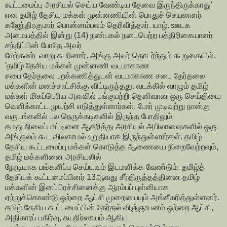
கூட்டமைப்பு அரசியல் செய்ய வேண்டிய தேவை இருந்திருக்காது'
என தமிழ் தேசிய மக்கள்
முன்னணியின் பொதுச் செயலாளர்
கஜேந்திரகுமார் பொன்னம்பலம் தெரிவித்தார். யாழ். ஊடக
அமையத்தில் இன்று (14) நண்பகல் நடைபெற்ற பத்திரிகையாளர்
சந்திப்பின் போதே அவர்
மேற்கண்டவாறு கூறினார். அங்கு அவர் தொடர்ந்தும் கூறுகையில்,
'தமிழ் தேசிய மக்கள் முன்னணி வடமாகாண
சபை தேர்தலை புறக்கணித்துடன் வடமாகாண சபை தேர்தலை
மக்களின் மனச்சாட்சிக்கு விட்டிருந்தது. வடக்கில் வாழும் தமிழ்
மக்கள் மிகப்பெரிய அளவில் பங்குபற்றி தெளிவான ஒரு செய்தியை
வெளிக்காட்ட
முயற்சி எடுத்துள்ளார்கள். போர் முடிவுற்று நான்கு
வருடங்களில் பல நெருக்கடிகளில் இருந்த போதிலும்
தமது நிலைப்பாட்டினை ஆதரித்து அரசியல் அபிலாஷைகளில் ஒரு
அங்குலம் கூட விலகாமல் உறுதியாக
இருந்துள்ளார்கள். தமிழ்
தேசிய கூட்டமைப்பு மக்கள் கொடுத்த ஆணையை நிறைவேற்றவும்,
தமிழ் மக்களினை அரசியலில்
நேரடியாக பங்களிப்பு செய்யவும் இடமளிக்க வேண்டும். தமிழ்த்
தேசியக் கூட்டமைப்பினர்
13ஆவது சீர்திருத்தத்தினை தமிழ்
மக்களின் இனப்பிரச்சினைக்கு ஆரம்பப் புள்ளியாக
ஏற்றுக்கொண்டு ஒற்றை ஆட்சி முறையையும் அங்கீகரித்துள்ளனர்.
தமிழ் தேசிய கூட்டமைப்பின் தேர்தல் விஞ்ஞாபனம் ஒற்றை ஆட்சி,
அதிகாரப் பகிர்வு, சுயநிர்ணயம் ஆகிய