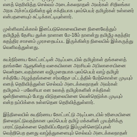
எனத் தெரிவித்த செல்வம் அடைக்கலநாதன் அவர்கள் சிறிலங்கா
அரசு அச்சப்படுகின்ற ஓர் சக்தியாக புலம்பெயர் தமிழர்கள் உள்ளனர்
என்பதனையும் சுட்டிக்காட்டியுள்ளார்.
முள்ளிவாய்க்கால் இனப்படுகொலையினை நினைவேந்தும்
தமிழீழத் தேசிய துக்க நாளான மே-18ம் நாளன்று தமிழீழ சுதந்திர
சுதந்திர சாசனம் முரசறையப்பட இருக்கின்ற நிலையில் இக்கருத்து
வெளிவந்துள்ளது.
சுயர்நிர்ணய கோட்பாட்டின் அடிப்படையில் தமிழர்கள் தங்களைத்
தாங்களே ஆளுகின்ற வகையிலான அரசியல் அபிலாசையினை
வென்றடைவதற்கான வழிமுறையாக புலம்பெயர் வாழ் தமிழர்
சக்தியே அழுத்தங்களை சர்வதேச மட்டத்தில் மேற்கொள்ள முடியும்
எனத் தெரிவித்துள்ள செல்வம் அடைக்கலநாதன் அவர்கள்
தமிழகம் - மலேசியா என உலகத் தமிழர்களின் சக்திகள்
ஒன்றிணையும் போது விடுதலையினை வென்றெடுக்க முடியும்
என்ற நம்பிக்கை உள்ளதென தெரிவித்துள்ளார்.
இந்நிலையில் சுயநிர்ணய கோட்பாட்டு அடிப்படையில் உரிமையினை
நிலைநாட்டுவதற்கான புலம்பெயர் தமிழ் மக்களின் முயற்சிக்கு
பாராட்டுதல்களை தெரிவிப்பதோடு இம்முன்னெடுப்புகள்
வெற்றிபெற தனது வாழ்த்துகளையும் செல்வம் அடைக்கலநாதன்