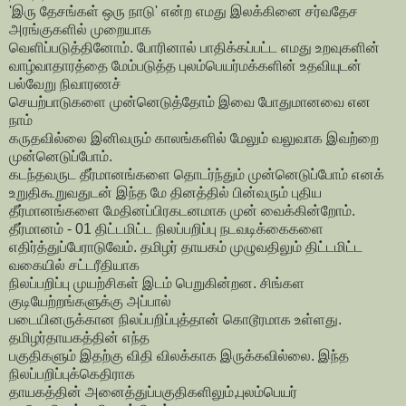
'இரு தேசங்கள் ஒரு நாடு' என்ற எமது இலக்கினை சர்வதேச
அரங்குகளில் முறையாக
வெளிப்படுத்தினோம். போரினால் பாதிக்கப்பட்ட எமது உறவுகளின்
வாழ்வாதாரத்தை மேம்படுத்த புலம்பெயர்மக்களின் உதவியுடன்
பல்வேறு நிவாரணச்
செயற்பாடுகளை முன்னெடுத்தோம் இவை போதுமானவை என
நாம்
கருதவில்லை இனிவரும் காலங்களில் மேலும் வலுவாக இவற்றை
முன்னெடுப்போம்.
கடந்தவருட தீர்மானங்களை தொடர்ந்தும் முன்னெடுப்போம் எனக்
உறுதிகூறுவதுடன் இந்த மே தினத்தில் பின்வரும் புதிய
தீர்மானங்களை மேதினப்பிரகடனமாக முன் வைக்கின்றோம்.
தீர்மானம் - 01 திட்டமிட்ட நிலப்பறிப்பு நடவடிக்கைகளை
எதிர்த்துப்பேராடுவேம். தமிழர் தாயகம் முழுவதிலும் திட்டமிட்ட
வகையில் சட்டரீதியாக
நிலப்பறிப்பு முயற்சிகள் இடம் பெறுகின்றன. சிங்கள
குடியேற்றங்களுக்கு அப்பால்
படையினருக்கான நிலப்பறிப்புத்தான் கொடூரமாக உள்ளது.
தமிழர்தாயகத்தின் எந்த
பகுதிகளும் இதற்கு விதி விலக்காக இருக்கவில்லை. இந்த
நிலப்பறிப்புக்கெதிராக
தாயகத்தின் அனைத்துப்பகுதிகளிலும்,புலம்பெயர்