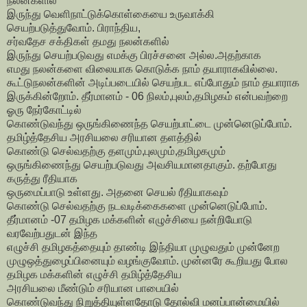
நலன்களில்
இருந்து வெளிநாட்டுக்கொள்கையை உருவாக்கி
செயற்படுத்துவோம். பிராந்திய,
சர்வதேச சக்திகள் தமது நலன்களில்
இருந்து செயற்படுவது எமக்கு பிரச்சனை அல்ல.அதற்காக
எமது நலன்களை விலையாக கொடுக்க நாம் தயாராகவில்லை.
கூட்டுநலன்களின் அடிப்படையில் செயற்பட எப்போதும் நாம் தயாராக
இருக்கின்றோம். தீர்மானம் - 06 நிலம்,புலம்,தமிழகம் என்பவற்றை
ஓரு நேர்கோட்டில்
கொண்டுவந்து ஒருங்கிணைந்த செயற்பாட்டை முன்னெடுப்போம்.
தமிழ்த்தேசிய அரசியலை சரியான தளத்தில்
கொண்டு செல்வதற்கு தளமும்,புலமும்,தமிழகமும்
ஒருங்கிணைந்து செயற்படுவது அவசியமானதாகும். தற்போது
கருத்து ரீதியாக
ஒருமைப்பாடு உள்ளது. அதனை செயல் ரீதியாகவும்
கொண்டு செல்வதற்கு நடவடிக்கைகளை முன்னெடுப்போம்.
தீர்மானம் -07 தமிழக மக்களின் எழுச்சியை நன்றியோடு
வரவேற்பதுடன் இந்த
எழுச்சி தமிழகத்தையும் தாண்டி இந்தியா முழுவதும் முன்னேற
முழுஒத்துழைப்பினையும் வழங்குவோம். முன்னரே கூறியது போல
தமிழக மக்களின் எழுச்சி தமிழ்த்தேசிய
அரசியலை மீண்டும் சரியான பாபையில்
கொண்டுவந்து நிறுத்தியுள்ளதோடு தோல்வி மனப்பான்மையில்