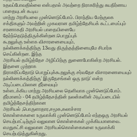
உதவப்போவதில்லை என்பதால் அவற்றை நிராகரித்து சுயநிர்ணய
பாதையுடன் கூடிய
மாற்று அரசியலை முன்னெடுப்போம். பிராந்திய மேற்குலக
சக்திகளும் அவற்றின் முகவரான தமிழ்த்தேசியக் கூட்டமைப்பும்
சரணாகதி அரசியல் பாதையினையே
தேர்ந்தெடுத்திருக்கின்றன.பொறுப்புக்
கூறலுக்கு உள்ளக விசாரனையையும்,
நல்லிணக்கத்திற்கு 13வது திருத்தத்தினையுமே சிபார்சு
செய்கின்றன. இந்த
அரசியல் தமிழ்த்தேச அழிப்பிற்கு துணைபோகின்ற அரசியல்.
இதனை முற்றாக
நிராகரிப்பதோடு பொறுப்புக்கூறலுக்கு சர்வதேச விசாரணையையும்
நல்லிணக்கத்திற்கு' இருதேசங்கள் ஒரு நாடு' என்ற
அடிப்படையிலான தீர்வையும்
உள்ளடக்கிய மாற்று அரசியலை தெளிவாக முன்னெடுப்போம்.
தீர்மானம் - 04 தமிழ்த்தேசத்தின் நலன்களின் அடிப்படையில்
தமிழ்த்தேசத்திற்கான
அரசியல் ,பொருளாதார,சமூக,கலாச்சார
கொள்கைகளை உருவாக்கி முன்னெடுப்போம் எந்தஒரு அரசியல்
செயற்பாட்டிற்கும் வலுவான கொள்கைகள் முக்கியமானவை.
எமதுகட்சி வலுவான அரசியல்கொள்கைகளை உருவாக்கி
செயற்படுத்துகின்றது.