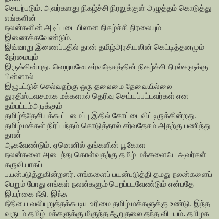
செயற்படும். அவர்களது நிகழ்ச்சி நிரலுக்குள் அழுத்தம் கொடுத்து
எங்களின்
நலன்களின் அடிப்படையிலான நிகழ்ச்சி நிரலையும்
இணைக்கவேண்டும்.
இவ்வாறு இணைப்பதில் தான் தமிழ்அரசியலின் கெட்டித்தனமும்
நேர்மையும்
இருக்கின்றது. வெறுமனே சர்வதேசத்தின் நிகழ்ச்சி நிரல்களுக்கு
பின்னால்
இழுபட்டுச் செல்வதற்கு ஒரு தலைமை தேவையில்லை
துரதிஸ்டவசமாக மக்களால் தெரிவு செய்யப்பட்டவர்கள் என
தம்பட்டம்அடிக்கும்
தமிழ்த்தேசியக்கூட்டமைப்பு இதில் கோட்டைவிட்டிருக்கின்றது.
தமிழ் மக்கள் நிர்ப்பந்தம் கொடுத்தால் சர்வதேசம் அதற்கு பணிந்து
தான்
ஆகவேண்டும். ஏனெனில் தங்களின் பூகோள
நலன்களை அடைந்து கொள்வதற்கு தமிழ் மக்களையே அவர்கள்
கருவியாகப்
பயன்படுத்துகின்றனர். எங்களைப் பயன்படுத்தி தமது நலன்களைப்
பெறும் போது எங்கள் நலன்களும் பெறப்படவேண்டும் என்பதே
இயற்கை நீதி. இந்த
நீதியை வலியுறுத்தக்கூடிய உரிமை தமிழ் மக்களுக்கு உண்டு. இந்த
வருடம் தமிழ் மக்களுக்கு மிகுந்த ஆறுதலை தந்த விடயம். தமிழக