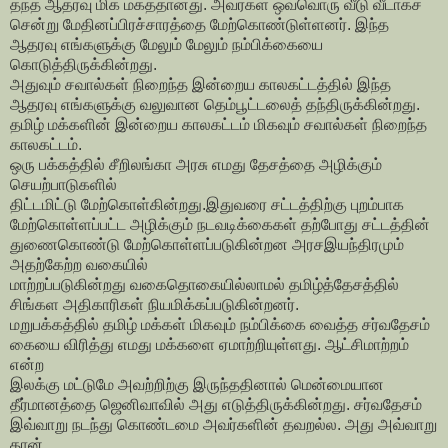
தந்த ஆதரவு மிக மகத்தானது. அவர்கள் ஒவ்வொரு வீடு வீடாகச்
சென்று மேதினப்பிரச்சாரத்தை மேற்கொண்டுள்ளனர். இந்த
ஆதரவு எங்களுக்கு மேலும் மேலும் நம்பிக்கையை
கொடுத்திருக்கின்றது.
அதுவும் சவால்கள் நிறைந்த இன்றைய காலகட்டத்தில் இந்த
ஆதரவு எங்களுக்கு வலுவான தெம்பூட்டலைத் தந்திருக்கின்றது.
தமிழ் மக்களின் இன்றைய காலகட்டம் மிகவும் சவால்கள் நிறைந்த
காலகட்டம்.
ஒரு பக்கத்தில் சீறிலங்கா அரசு எமது தேசத்தை அழிக்கும்
செயற்பாடுகளில்
திட்டமிட்டு மேற்கொள்கின்றது.இதுவரை சட்டத்திற்கு புறம்பாக
மேற்கொள்ளப்பட்ட அழிக்கும் நடவடிக்கைகள் தற்போது சட்டத்தின்
துணைகொண்டு மேற்கொள்ளப்படுகின்றன அரசஇயந்திரமும்
அதற்கேற்ற வகையில்
மாற்றப்படுகின்றது வகைதொகையில்லாமல் தமிழ்த்தேசத்தில்
சிங்கள அதிகாரிகள் நியமிக்கப்படுகின்றனர்.
மறுபக்கத்தில் தமிழ் மக்கள் மிகவும் நம்பிக்கை வைத்த சர்வதேசம்
கையை விரித்து எமது மக்களை ஏமாற்றியுள்ளது. ஆட்சிமாற்றம்
என்ற
இலக்கு மட்டுமே அவற்றிற்கு இருந்ததினால் மென்மையான
தீர்மானத்தை ஜெனிவாவில் அது எடுத்திருக்கின்றது. சர்வதேசம்
இவ்வாறு நடந்து கொண்டமை அவர்களின் தவறல்ல. அது அவ்வாறு
தான்