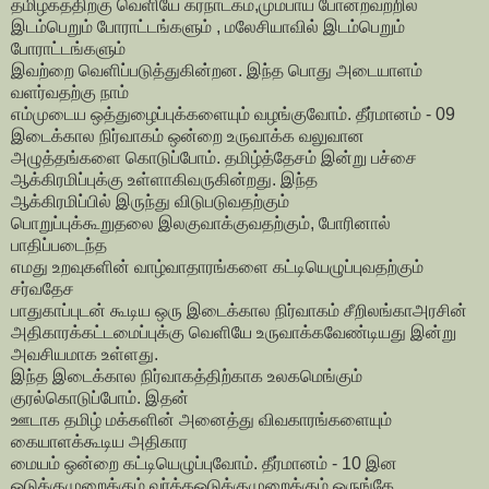
தமிழகத்திற்கு வெளியே கர்நாடகம்,மும்பாய் போன்றவற்றில்
இடம்பெறும் போராட்டங்களும் , மலேசியாவில் இடம்பெறும்
போராட்டங்களும்
இவற்றை வெளிப்படுத்துகின்றன. இந்த பொது அடையாளம்
வளர்வதற்கு நாம்
எம்முடைய ஒத்துழைப்புக்களையும் வழங்குவோம். தீர்மானம் - 09
இடைக்கால நிர்வாகம் ஒன்றை உருவாக்க வலுவான
அழுத்தங்களை கொடுப்போம். தமிழ்த்தேசம் இன்று பச்சை
ஆக்கிரமிப்புக்கு உள்ளாகிவருகின்றது. இந்த
ஆக்கிரமிப்பில் இருந்து விடுபடுவதற்கும்
பொறுப்புக்கூறுதலை இலகுவாக்குவதற்கும், போரினால்
பாதிப்படைந்த
எமது உறவுகளின் வாழ்வாதாரங்களை கட்டியெழுப்புவதற்கும்
சர்வதேச
பாதுகாப்புடன் கூடிய ஒரு இடைக்கால நிர்வாகம் சீறிலங்காஅரசின்
அதிகாரக்கட்டமைப்புக்கு வெளியே உருவாக்கவேண்டியது இன்று
அவசியமாக உள்ளது.
இந்த இடைக்கால நிர்வாகத்திற்காக உலகமெங்கும்
குரல்கொடுப்போம். இதன்
ஊடாக தமிழ் மக்களின் அனைத்து விவகாரங்களையும்
கையாளக்கூடிய அதிகார
மையம் ஒன்றை கட்டியெழுப்புவோம். தீர்மானம் - 10 இன
ஒடுக்குமுறைக்கும் வர்க்கஒடுக்குமுறைக்கும் ஒருங்கே