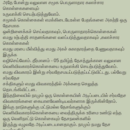
அதே போன்று வலுவான சமூக பொருளாதார கலாச்சார
கொள்கைகளையும்
உருவாக்கி செயற்படுத்துவோம்.
சமூகக் கொள்கைகள் எமக்கிடையேஉள்ள பேதங்களை அகற்றி ஒரு
தேசமாக
ஒன்றினைக்கச் செய்வதாகவும், பொருளாதாரக்கொள்கைகள்
எமது உற்பத்தி சாதனங்களை வளப்படுத்துவதாகவும் ,கலாச்சார
கொள்கைகள்
எமது மரபை மீள்வித்து எமது அகச் சுகாதாரத்தை பேணுவதாகவும்
இருக்க
வழிசெய்வோம். தீர்மானம் - 05 தமிழ்த் தேசத்துக்கான வலுவான
வெளிவிவகாரக்கொள்கையை உருவாக்கி செயற்படுத்துவோம்.
எமது விவகாரம் இன்று சர்வதேசமயப்படுத்தப்பட்டுவிட்டது. பல்வேறு
சர்வதேச
சக்திகளும் எமது விவகாரத்தில் அக்கறை செலுத்த
தொடங்கிவிட்டன.
இந்தநிலையில் நாமும் ஒரு கொள்கையின் அடிப்படையில் சர்வதேச
விவகாரங்களை கையாளவேண்டியவர்களாக இருக்கின்றோம்.
இங்கு நாடுகளுக்கு மட்டுமல்ல தேசங்களுக்கும்
வெளிவிவகாரக்கொள்கையை வைத்திருக்க உரிமை உண்டு எந்த
ஒரு வெளிநாட்டு கொள்கையும் தேசநலன்களில்
இருந்து எழுவதே அடிப்படையானதாகும். நாமும் நமது தேச