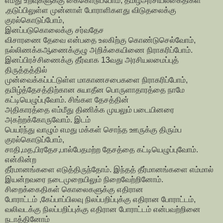
எமது உறவுகளுக்கு கைகொடுப்போம், தமிழ்அரசியல்கைதிகள்
,தடுப்பிலுள்ள முன்னாள் போராளிகளது விடுதலைக்கு
குரல்கொடுப்போம்,
இனப்படுகொலைக்கு சர்வதேச
விசாரணை தேவை என்பதை உலகிற்கு கொண்டுசெல்வோம்,
நல்லிணக்கஆணைக்குழு அறிக்கையிணை நிராகரிப்போம்.
இனப்பிரச்சிணைக்கு தீர்வாக 13வது அரசியலமைப்புத்
திருத்தத்தில்
முன்வைக்கப்பட்டுள்ள மாகாணசபைகளை நிராகரிப்போம்,
தமிழ்த்தேசத்திற்கான சுயாதீன பொருளாதாரத்தை நாமே
கட்டியெழுப்புவோம். சிங்கள தேசத்தின்
அதிகாரத்தை எம்மீது திணிக்க முயலும் படையினரை
அகற்றக்கோருவோம். இடம்
பெயர்ந்து வாழும் எமது மக்கள் சொந்த ஊருக்கு திரும்ப
குரல்கொடுப்போம்,
சாதி,மத,பிரதேச,பால்பேதமற்ற தேசத்தை கட்டியெழுப்புவோம்.
என்கின்ற
தீர்மானங்களை எடுத்திருந்தோம். இந்தத் தீர்மானங்களை எம்மால்
இயன்றவரை நடைமுறையிலும் நிறைவேற்றினோம்.
சிறைக்கைதிகள் கொலைகளுக்கு எதிரான
போராட்டம் ,கேப்பாப்பிலவு நிலப்பறிப்புக்கு எதிரான போராட்டம்,
வலிவடக்கு நிலப்பறிப்புக்கு எதிரான போராட்டம் என்பவற்றினை
நடாத்தினோம்