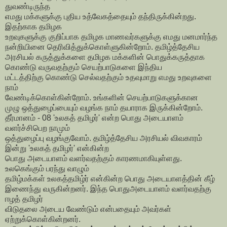
துவண்டிருந்த
எமது மக்களுக்கு புதிய உத்வேகத்தையும் தந்திருக்கின்றது.
இதற்காக தமிழக
உறவுகளுக்கு குறிப்பாக தமிழக மாணவர்களுக்கு எமது மனமார்ந்த
நன்றியினை தெரிவித்துக்கொள்ளுகின்றோம். தமிழ்த்தேசிய
அரசியல் கருத்துக்களை தமிழக மக்களின் பொதுக்கருத்தாக
கொண்டு வருவதற்கும் செயற்பாடுகளை இந்திய
மட்டத்திற்கு கொண்டு செல்வதற்கும் உதவுமாறு எமது உறவுகளை
நாம்
வேண்டிக்கொள்கின்றோம். உங்களின் செயற்பாடுகளுக்கான
முழு ஒத்துழைப்பையும் வழங்க நாம் தயாராக இருக்கின்றோம்.
தீர்மானம் - 08 'உலகத் தமிழர்' என்ற பொது அடையாளம்
வளர்ச்சிபெற நாமும்
ஒத்துழைப்பு வழங்குவோம். தமிழ்த்தேசிய அரசியல் விவகாரம்
இன்று 'உலகத் தமிழர்' என்கின்ற
பொது அடையாளம் வளர்வதற்கும் காரணமாகியுள்ளது.
உலகெங்கும் பரந்து வாழும்
தமிழ்மக்கள் உலகத்தமிழ்ர் என்கின்ற பொது அடையாளத்தின் கீழ்
இணைந்து வருகின்றனர். இந்த பொதுஅடையாளம் வளர்வதற்கு
ஈழத் தமிழர்
விடுதலை அடைய வேண்டும் என்பதையும் அவர்கள்
ஏற்றுக்கொள்கின்றனர்.