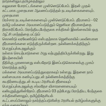
நாடுகளிலும்,தமிழகத்திலும்
வலுவான போராட்டங்களை முன்னெடுப்போம். இதன் முதல்
கட்டமாக முறையான ஆவணப்படுத்தல் நடவடிக்கைகளையும்.
முறையான
பிரச்சார நடவடிக்கைகளையும் முன்னெடுப்போம். தீர்மானம் - 02
தமிழ் மக்களை அவமானப்படுத்தும் ஜெனிவா தீர்மானத்தை
நிராகரிப்போம். பிராந்திய,மேற்குலக சக்திகள் இலங்கையில் ஒரு
ஆட்சி மாற்றத்தை மட்டும்
கொண்டு வரவேண்டும் என்பதற்காக ஜெனிவாவில் பலவீனமான
தீர்மானங்களை எடுத்திருக்கின்றன. நல்லிணக்கத்திற்கும்
பொறுப்புக்கூறலுக்கும்
உள்ளக செயற்பாடுகளை அது வற்புறுத்தியிருக்கின்றது. இது
இயற்கையின்
நீதிக்கு முரணானது என்பதோடு இனப்படுகொலைக்கு முகம்
கொடுத்த தமிழ்
மக்களை அவமானப்படுத்துவதாகவும் உள்ளது. இதனை நாம்
வன்மையாக கண்டிப்பதுடன் நல்லிணக்கத்திற்கு
சுயநிர்ணயத்துடன் கூடிய அரசியல் தீர்வையும்
பொறுப்புக்கூறலுக்கு சர்வதேச விசாரணையையும்
வலியுறுத்துகின்றோம். தீர்மானம் 03 தற்போது பிராந்திய, மேற்குலக
சக்திகளினாலும், தமிழ்த்தேசியக்
கூட்டமைப்பினாலும் நகர்த்தப்படுகின்ற அரசியல் தமிழ்மக்களுக்கு
எந்த வகையிலும்