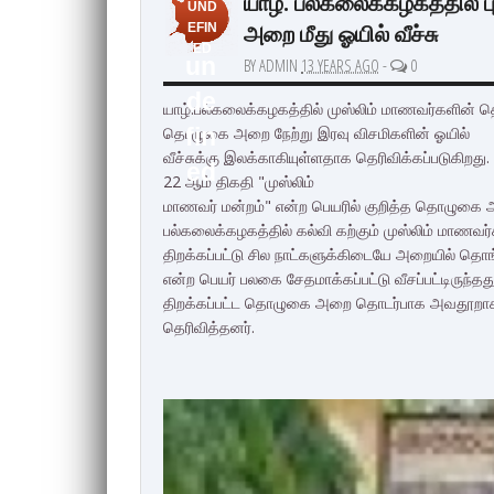
யாழ். பல்கலைக்கழகத்தில்
UND
அறை மீது ஓயில் வீச்சு
EFIN
ED
un
BY ADMIN
13 YEARS AGO
-
0
de
யாழ்.பல்கலைக்கழகத்தில் முஸ்லிம் மாணவர்களின் த
தொழுகை அறை நேற்று இரவு விசமிகளின் ஓயில்
fin
வீச்சுக்கு இலக்காகியுள்ளதாக தெரிவிக்கப்படுகிறத
ed
22 ஆம் திகதி "முஸ்லிம்
மாணவர் மன்றம்" என்ற பெயரில் குறித்த தொழுகை அற
பல்கலைக்கழகத்தில் கல்வி கற்கும் முஸ்லிம் 
திறக்கப்பட்டு சில நாட்களுக்கிடையே அறையில் தொங்
என்ற பெயர் பலகை சேதமாக்கப்பட்டு வீசப்பட்டிருந்த
திறக்கப்பட்ட தொழுகை அறை தொடர்பாக அவதூறாக செய
தெரிவித்தனர்.