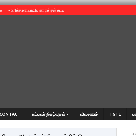
ைவு
»
பிரித்தானியாவில் காருக்குள் சடலம் -தமிழருடையதா ?
»
தியாகதீபம் அன்னை
CONTACT
நம்மவர் நிகழ்வுகள்
விவசாயம்
TGTE
ம