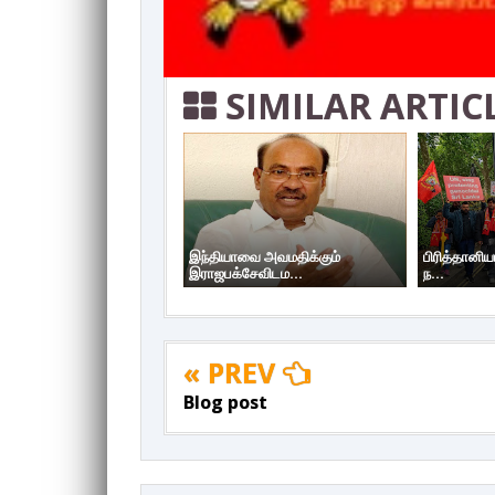
SIMILAR ARTIC
இந்தியாவை அவமதிக்கும்
பிரித்தானிய
இராஜபக்சேவிடம...
ந...
« PREV
Blog post