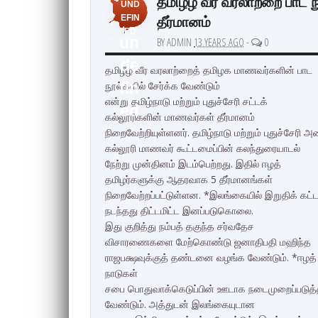
தமிழீழ வீர வரலாற்றை பாட 
UND
தீர்மானம்
EFIN
ED
un
BY ADMIN
13 YEARS AGO
-
0
de
தமிழீழ வீர வரலாற்றைத் தமிழக மாணவர்களின் பாட
நூல்களில் சேர்க்க வேண்டும்
fin
என்று தமிழ்நாடு மற்றும் புதுச்சேரி சட்டக்
ed
கல்லூரிகளின் மாணவர்கள் தீர்மானம்
நிறைவேற்றியுள்ளனர். தமிழ்நாடு மற்றும் புதுச்சேரி அ
கல்லூரி மாணவர் கூட்டமைப்பின் கலந்துரையாடல்
நேற்று முன்தினம் இடம்பெற்றது. இதில் ஈழத்
தமிழர்களுக்கு ஆதரவாக 5 தீர்மானங்கள்
நிறைவேற்றப்பட்டுள்ளன. *இலங்கையில் இறுதிக் கட்டப
நடந்தது திட்டமிட்ட இனப்படுகொலை.
இது குறித்து நம்பத் தகுந்த சர்வதேச
விசாரணைகளை மேற்கொண்டு ஜனாதிபதி மஹிந்த
ராஜபக்ஷவுக்குத் தண்டனை வழங்க வேண்டும். *ஈழத் 
நாடுகள்
சபை பொதுவாக்கெடுப்பின் ஊடாக நடைமுறைப்படுத்த
வேண்டும். அத்துடன் இலங்கையுடான