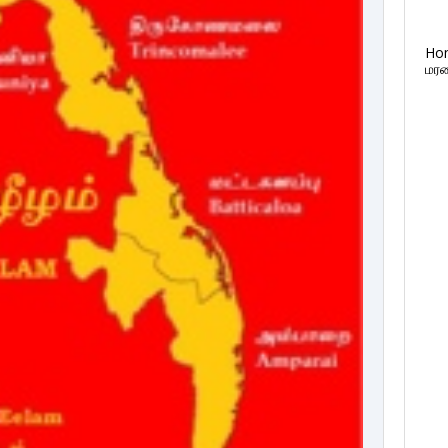
Ho
மரண