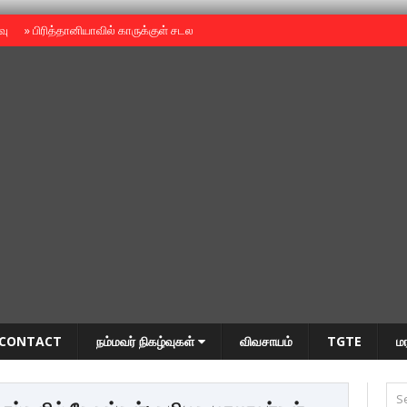
ைவு
»
பிரித்தானியாவில் காருக்குள் சடலம் -தமிழருடையதா ?
»
தியாகதீபம் அன்னை
CONTACT
நம்மவர் நிகழ்வுகள்
விவசாயம்
TGTE
ம