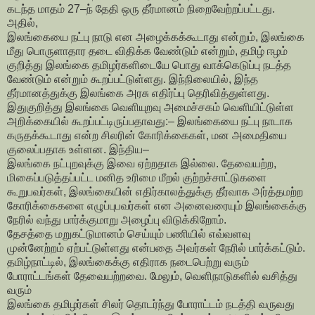
கடந்த மாதம் 27–ந் தேதி ஒரு தீர்மானம் நிறைவேற்றப்பட்டது.
அதில்,
இலங்கையை நட்பு நாடு என அழைக்கக்கூடாது என்றும், இலங்கை
மீது பொருளாதார தடை விதிக்க வேண்டும் என்றும், தமிழ் ஈழம்
குறித்து இலங்கை தமிழர்களிடையே பொது வாக்கெடுப்பு நடத்த
வேண்டும் என்றும் கூறப்பட்டுள்ளது. இந்நிலையில், இந்த
தீர்மானத்துக்கு இலங்கை அரசு எதிர்ப்பு தெரிவித்துள்ளது.
இதுகுறித்து இலங்கை வெளியுறவு அமைச்சகம் வெளியிட்டுள்ள
அறிக்கையில் கூறப்பட்டிருப்பதாவது:– இலங்கையை நட்பு நாடாக
கருதக்கூடாது என்ற சிலரின் கோரிக்கைகள், மன அமைதியை
குலைப்பதாக உள்ளன. இந்திய–
இலங்கை நட்புறவுக்கு இவை ஏற்றதாக இல்லை. தேவையற்ற,
மிகைப்படுத்தப்பட்ட மனித உரிமை மீறல் குற்றச்சாட்டுகளை
கூறுபவர்கள், இலங்கையின் எதிர்காலத்துக்கு தீர்வாக அர்த்தமற்ற
கோரிக்கைகளை எழுப்புபவர்கள் என அனைவரையும் இலங்கைக்கு
நேரில் வந்து பார்க்குமாறு அழைப்பு விடுக்கிறோம்.
தேசத்தை மறுகட்டுமானம் செய்யும் பணியில் எவ்வளவு
முன்னேற்றம் ஏற்பட்டுள்ளது என்பதை அவர்கள் நேரில் பார்க்கட்டும்.
தமிழ்நாட்டில், இலங்கைக்கு எதிராக நடைபெற்று வரும்
போராட்டங்கள் தேவையற்றவை. மேலும், வெளிநாடுகளில் வசித்து
வரும்
இலங்கை தமிழர்கள் சிலர் தொடர்ந்து போராட்டம் நடத்தி வருவது