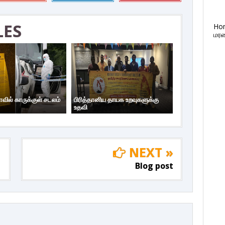
LES
Ho
மரண
ாவில் காருக்குள் சடலம்
பிரித்தானிய தாயக உறவுகளுக்கு
உதவி
NEXT »
Blog post