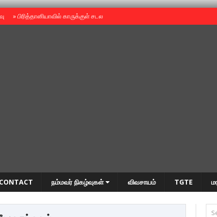
ைவு
»
பிரித்தானியாவில் காருக்குள் சடலம் -தமிழருடையதா ?
»
தியாகதீபம் அன்னை
CONTACT
நம்மவர் நிகழ்வுகள்
விவசாயம்
TGTE
ம