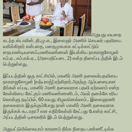
அறுபது வயதை
கடந்த ஸ்டாலின், தி.மு.க., இளைஞர் அணிச் செயலர் பதவியை
வகிக்கிறார் என்பதை, மறைமுகமாக சுட்டிக்காட்டும்
நையாண்டிவசனம்,மணிவண்ணன் இயக்கிய நாகராஜசோழன்
எம்.ஏ., எம்.எல்.ஏ., (அமைதிப்படை 2) என்ற திரைப்படத்தில் இடம்
பெற்றுள்ளது.
இப்படத்தின் ஒரு காட்சியில், மகளிர் அணி தலைவர்பதவியை
நாகராஜசோழன் [சத்யராஜ்] ஏற்கிறார்.அதற்கு ஆம்பளையான
நீங்கள் எப்படி, மகளிர் அணி தலைவராக பதவி ஏற்கலாம் என்ற
கேள்வியை கேட்கும் மணிவண்ணனிடம், அவர் தனக்கே உரிய
லொள்ளு நடிப்பில், 60 வயது கிழவனெல்லாம்.. இளைஞரணி
தலைவராக இருக்கும்போது நான் மகளிர் அணி தலைவராக
இருக்கக் கூடாதா? என எதிர்கேள்வி கேட்பது போன்ற காட்சி,
அப்படத்தின் டிரைலரில் இடம் பெற்றுள்ளது.
அதுமட்டுமில்லையாம் காரணம் நீங்க நிறைய பண்ணீட்டிங்க