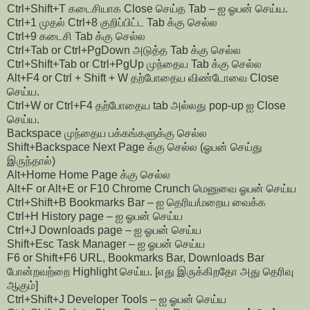
Ctrl+Shift+T கடைசியாக Close செய்த Tab – ஐ ஓபன் செய்ய.
Ctrl+1 முதல் Ctrl+8 குறிப்பிட்ட Tab க்கு செல்ல
Ctrl+9 கடைசி Tab க்கு செல்ல
Ctrl+Tab or Ctrl+PgDown அடுத்த Tab க்கு செல்ல
Ctrl+Shift+Tab or Ctrl+PgUp முந்தைய Tab க்கு செல்ல
Alt+F4 or Ctrl + Shift + W தற்போதைய விண்டோவை Close
செய்ய.
Ctrl+W or Ctrl+F4 தற்போதைய tab அல்லது pop-up ஐ Close
செய்ய.
Backspace முந்தைய பக்கங்களுக்கு செல்ல
Shift+Backspace Next Page க்கு செல்ல (ஓபன் செய்து
இருந்தால்)
Alt+Home Home Page க்கு செல்ல
Alt+F or Alt+E or F10 Chrome Crunch மெனுவை ஓபன் செய்ய
Ctrl+Shift+B Bookmarks Bar – ஐ தெரிய/மறைய வைக்க
Ctrl+H History page – ஐ ஓபன் செய்ய
Ctrl+J Downloads page – ஐ ஓபன் செய்ய
Shift+Esc Task Manager – ஐ ஓபன் செய்ய
F6 or Shift+F6 URL, Bookmarks Bar, Downloads Bar
போன்றவற்றை Highlight செய்ய. [எது இருக்கிறதோ அது தெரிவு
ஆகும்]
Ctrl+Shift+J Developer Tools – ஐ ஓபன் செய்ய