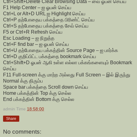
Ctrl+Shift+Delete Clear Browsing Data – வை ஓபன் செய்ய
F1 Help Center – ஐ ஓபன் செய்ய
Ctrl+L or Alt+D URL ஐ Highlight செய்ய
Ctrl+P தற்போதைய பக்கத்தை பிரிண்ட் செய்ய
Ctrl+S தற்போதைய பக்கத்தை சேவ் செய்ய
F5 or Ctrl+R Refresh செய்ய
Esc Loading – ஐ நிறுத்த
Ctrl+F find bar – ஐ ஓபன் செய்ய
Ctrl+U தற்போதைய பக்கத்தின் Source Page – ஐ பார்க்க
Ctrl+D குறிப்பிட்ட பக்கத்தை bookmark செய்ய
Ctrl+Shift+D ஓபன் ஆகி உள்ள எல்லா பக்கங்களையும் Bookmark
செய்ய
F11 Full-screen க்கு மாற்ற அல்லது Full Screen – இல் இருந்து
Normal க்கு திரும்ப
Space bar பக்கத்தை Scroll down செய்ய
Home பக்கத்தின் Top க்கு செல்ல
End பக்கத்தின் Bottom க்கு செல்ல
admin
Time
18:58:00
Share
No comments: