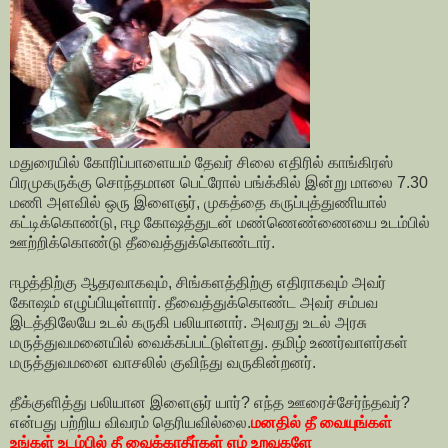
மதுரையில் கோரிப்பாளையம் தேவர் சிலை எதிரில் காங்கிரஸ்
பிரமுகருக்கு சொந்தமான பெட்ரோல் பங்க்கில் இன்று மாலை 7.30
மணி அளவில் ஒரு இளைஞர், முகத்தை கருப்புத்துணியால்
கட்டிக்கொண்டு, ஈழ கோஷத்துடன் மண்ணெண்ணையை உடம்பில்
ஊற்றிக்கொண்டு தீவைத்துக்கொண்டார்.
ஈழத்திற்கு ஆதரவாகவும், சிங்களத்திற்கு எதிராகவும் அவர்
கோஷம் எழுப்பியுள்ளார். தீவைத்துக்கொண்ட அவர் சம்பவ
இடத்திலேயே உடல் கருகி பலியானார். அவரது உடல் அரசு
மருத்துவமனையில் வைக்கப்பட்டுள்ளது. தமிழ் உணர்வாளர்கள்
மருத்துவமனை வாசலில் குவிந்து வருகின்றனர்.
தீக்குளித்து பலியான இளைஞர் யார்? எந்த ஊரைச்சேர்ந்தவர்?
என்பது பற்றிய விவரம் தெரியவில்லை.
மனதில் தீ வையுங்கள்
உங்கள் உடம்பில் தீ வைக்காதீர்கள் எம் உறவுகளே