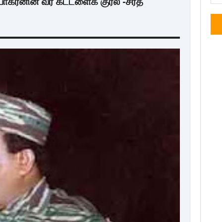
ரபாகரனின் வீர கட்டளைக் குரல் -சரத்