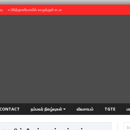
ைவு
»
பிரித்தானியாவில் காருக்குள் சடலம் -தமிழருடையதா ?
»
தியாகதீபம் அன்னை
CONTACT
நம்மவர் நிகழ்வுகள்
விவசாயம்
TGTE
ம