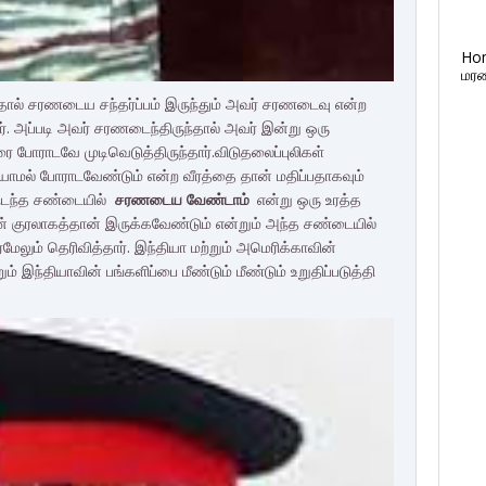
Ho
மரண
ல் சரணடைய சந்தர்ப்பம் இருந்தும் அவர் சரணடைவு என்ற
. அப்படி அவர் சரணடைந்திருந்தால் அவர் இன்று ஒரு
ை போராடவே முடிவெடுத்திருந்தார்.விடுதலைப்புலிகள்
ாமல் போராடவேண்டும் என்ற வீரத்தை தான் மதிப்பதாகவும்
் நடந்த சண்டையில்
சரணடைய வேண்டாம்
என்று ஒரு உரத்த
ின் குரலாகத்தான் இருக்கவேண்டும் என்றும் அந்த சண்டையில்
ேலும் தெரிவித்தார். இந்தியா மற்றும் அமெரிக்காவின்
 இந்தியாவின் பங்களிப்பை மீண்டும் மீண்டும் உறுதிப்படுத்தி
F
T
G
L
P
a
w
o
i
i
c
i
o
n
n
e
t
g
k
t
b
t
l
e
e