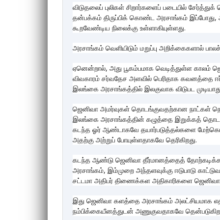
விடுதலைப் புலிகள் சிறார்களைப் படையில் சேர்த்த
தன்பக்கம் திருப்பிக் கொண்ட அரசாங்கம் இப்போது, 
கூறவேண்டிய நிலைக்கு உள்ளாகியுள்ளது.
அரசாங்கம் வெளியிடும் மறுப்பு அறிக்கைகளால் பாலச்ச
ஏனென்றால், அது பூகம்பமாக வெடித்துள்ள காலம் 
விவகாரம் சர்வதேச அளவில் பெரிதாக கவனத்தை ஈர்த்
இலங்கை அரசாங்கத்தில் இலகுவாக விடுபட முடியாது
ஜெனிவா அமர்வுகள் தொடங்குவதற்கான நாட்கள் நெரு
இலங்கை அரசாங்கத்தின் கழுத்தை இறுக்கத் தொடங்
கடந்த ஓர் ஆண்டாகவே தயார்படுத்தல்களை மேற்கொண்ட
அதற்கு அற்றுப் போயுள்ளதாகவே தெரிகிறது.
கடந்த ஆண்டு ஜெனிவா தீர்மானத்தைத் தோற்கடிக்
அரசாங்கம், இம்முறை அந்தளவுக்கு ஈடுபாடு காட்டு
சட்டமா அதிபர் திணைக்கள அதிகாரிகளை ஜெனிவாவுக்
இது ஜெனிவா களத்தை அரசாங்கம் அலட்சியமாக எதிர்
நம்பிக்கையீனத்துடன் அணுகுவதாகவே தென்படுகிற