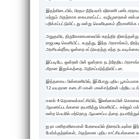
இதற்கிடையில், பிரதம நீதியரசர் ஷிராணி பண்டாரந
மற்றும் அதற்காக கையாளப்பட்ட வழிமுறைகள் என்பன,
பறிக்கப்பட்டுவிட்டது என்று வெளியுலகம் தீர்மானிக்
அதுதவிர, திருகோணமலையில் சுதந்திர தினத்தன்று, 
ராஜபக்ஷ வெளியிட்ட கருத்து, இந்த அரசாங்கம், நி
அரசியல்தீர்வு ஒன்றை எட்டுவதற்கு எந்த நடவடிக்கை
இப்படியே, ஒன்றன் பின் ஒன்றாக நடந்தேறிய அரசாங்க
மீதான இறுக்கத்தை அதிகப்படுத்திவிட்டன.
இத்தகைய பின்னணியில், இப்போது புதிய பூகம்பமாக வ
12 வயதான கடைசி மகன் பாலச்சந்திரன் பற்றிய படங்
சனல் 4 தொலைக்காட்சியில், ‘இலங்கையின் கொலைக
ஆவணப்படங்களை தயாரித்து வெளியிட்ட கல்லும் மக்கர
என்ற பெயரில் மற்றொரு ஆவணப்படத்தை தயாரித்துள்
ஐ.நா மனிதஉரிமைகள் பேரவையில் திரையிடவுள்ள இ
போர்க்குற்றங்கள், அதற்கான புதிய சாட்சியங்களை உள