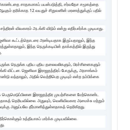
ுக் கொண்டதை சாதகமாகப் பயன்படுத்தி, சர்வதேச சமூகத்தை
ஆயுதம் தரிக்காத 12 வயதுச் சிறுவனின் மரணத்துக்குப் பதில்
ந்திரன் விவகாரம் அடங்கி விடும் என்று எதிர்பார்க்க முடியாது.
ஜெனிவா கூட்டத்தொடரை அண்டியதாக இருப்பதாலும், இந்த
துள்ளதாலும், இந்த நெருக்கடியின் தாக்கத்தில் இருந்து
.
ங்க நெருங்க புதிய புதிய தலைவலிகளும், பிரச்சினைகளும்
கி விட்டன. ஜெனிவா இராஜதந்திரப் போருக்கு, அரசாங்கம்
ு வந்தாலும், அதில் வெற்றிபெற முடியும் என்ற நம்பிக்கை
க பெருமெடுப்பிலான இராஜதந்திர முயற்சிகளை மேற்கொண்ட
வதாகத் தெரியவில்லை. அதுவும், வெளிவிவகார அமைச்சு மற்றும்
கு அனுப்பவே தீர்மானித்துள்ளதாகத் தெரிகிறது.
கொள்ளும் உத்தியாகப் பார்க்க முடியவில்லை.
து.