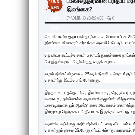
பாலச்சந்திரனின் பரிதாப 
UND
இலங்கை?
EFIN
ED
un
BY ADMIN
13 YEARS AGO
-
0
de
ஜெனிவாவில் ஐ.நா மனிதஉரிமைகள் பேரவையின் 22ஆவ
fin
இலங்கை விவகாரம் சர்வதேச அளவில் பெரும் பரபரப்பை
ed
ஜெனிவா கூட்டத்தொடர் தொடங்குவதற்கான நாட்கள்
அழுத்தங்களும் அதிகரித்து வருகின்றன.
வரும் திங்கட்கிழமை – 25ஆம் திகதி – தொடங்கும்
தொடர்ந்து இடம்பெறப் போகிறது.
இந்தக் கூட்டத்தொடரில், இலங்கைக்கு நெருக்கடி ஏற்
அதாவது, நல்லிணக்க ஆணைக்குழுவின் பரிந்துரைக
மறைமுகமாக ஓர் ஆண்டு கால அவகாசம் கொடுத்து, கட
இம்முறை நெருக்கடி அதிகமாக இருக்கும் என்பது உறு
ஆனால், அப்போது எதிர்பார்க்கப்பட்டதை விட, பன்
கொள்ளும் நிலை இப்போது ஏற்பட்டுள்ளது. காரணம்