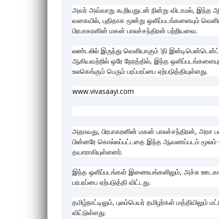
அவர் அவ்வாறு கூறியதுடன் நின்று விடாமல், இந்த ஆவ
வகையில், புதிதாக மூன்று ஒளிப்படங்களையும் வெளிய
பிரபாகரனின் மகன் பாலச்சந்திரன் பற்றியவை.
லண்டலில் இருந்து வெளியாகும் ‘தி இன்டிபென்டென்ட்‘
ஆகியவற்றில் ஒரே நேரத்தில், இந்த ஒளிப்படங்களையும
உலகெங்கும் பெரும் பரப்பரப்பை ஏற்படுத்தியுள்ளது.
www.vivasaayi.com
அதாவது, பிரபாகரனின் மகன் பாலச்சந்திரன், அரச படை
பின்னரே கொல்லப்பட்டதை இந்த ஆவணப்படம் மூலம் உ
தயாராகியுள்ளனர்.
இந்த ஒளிப்படங்கள் இணையங்களிலும், அச்சு ஊடகங்
பரபரப்பை ஏற்படுத்தி விட்டது.
தமிழ்நாட்டிலும், புலம்பெயர் தமிழர்கள் மத்தியிலும் 
விட்டுள்ளது.