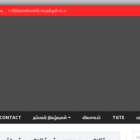
ைவு
»
பிரித்தானியாவில் காருக்குள் சடலம் -தமிழருடையதா ?
»
தியாகதீபம் அன்னை
CONTACT
நம்மவர் நிகழ்வுகள்
விவசாயம்
TGTE
ம