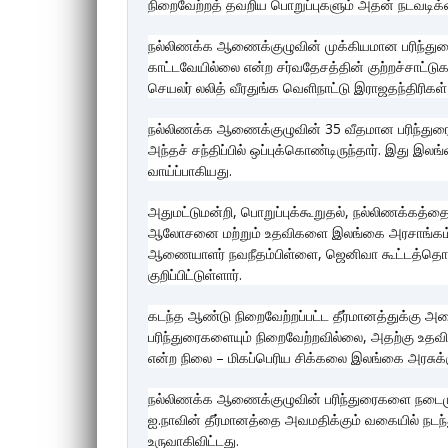
நிறைவேற்றத் தவறிய பொறுப்புகளும் அதன் நடவடிக்
நல்லிணக்க ஆணைக்குழுவின் முக்கியமான பரிந்து
காட்டவேயில்லை என்ற சர்வதேசத்தின் குற்றச்சாட்
செயலர் லலித் வீரதுங்க வெளிநாட்டு இராஜதந்திரிகள்
நல்லிணக்க ஆணைக்குழுவின் 35 வீதமான பரிந்துரைக
அந்தச் சந்திப்பில் ஒப்புக்கொண்டிருந்தார். இது 
வாய்ப்பாகியது.
அதுமட்டுமன்றி, பொறுப்புக்கூறுதல், நல்லிணக்கத்த
ஆலோசனை மற்றும் உதவிகளை இலங்கை அரசாங்கம் ப
ஆணையாளர் நவநீதம்பிள்ளை, ஜெனிவா கூட்டத்தொடருக
குறிப்பிட்டுள்ளார்.
கடந்த ஆண்டு நிறைவேற்றப்பட்ட தீர்மானத்துக்கு
பரிந்துரைகளையும் நிறைவேற்றவில்லை, அதற்கு உத
என்ற நிலை – மிகப்பெரிய சிக்கலை இலங்கை அரசுக்கு 
நல்லிணக்க ஆணைக்குழுவின் பரிந்துரைகளை நடைமுற
ஐ.நாவின் தீர்மானத்தை அவமதிக்கும் வகையில் நடந
உருவாகிவிட்டது.