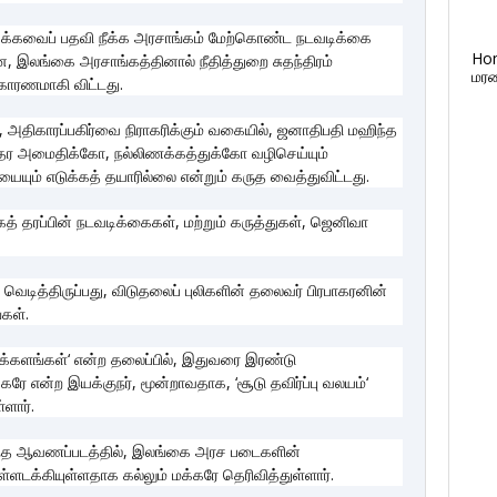
ாயக்கவைப் பதவி நீக்க அரசாங்கம் மேற்கொண்ட நடவடிக்கை
Ho
 இலங்கை அரசாங்கத்தினால் நீதித்துறை சுதந்திரம்
மரண
க காரணமாகி விட்டது.
அதிகாரப்பகிர்வை நிராகரிக்கும் வகையில், ஜனாதிபதி மஹிந்த
ரந்தர அமைதிக்கோ, நல்லிணக்கத்துக்கோ வழிசெய்யும்
யையும் எடுக்கத் தயாரில்லை என்றும் கருத வைத்துவிட்டது.
த் தரப்பின் நடவடிக்கைகள், மற்றும் கருத்துகள், ஜெனிவா
ெடித்திருப்பது, விடுதலைப் புலிகளின் தலைவர் பிரபாகரனின்
கள்.
்களங்கள்‘ என்ற தலைப்பில், இதுவரை இரண்டு
ே என்ற இயக்குநர், மூன்றாவதாக, ‘சூடு தவிர்ப்பு வலயம்‘
ளார்.
ந்த ஆவணப்படத்தில், இலங்கை அரச படைகளின்
்ளடக்கியுள்ளதாக கல்லும் மக்கரே தெரிவித்துள்ளார்.